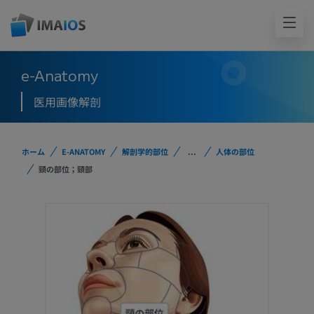
e-Anatomy
医用画像解剖
ホーム
E-ANATOMY
解剖学的部位
...
人体の部位
頸の部位；頸部