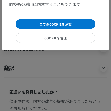
胸鎖乳突筋部
同技術の利用に同意することもできます。
外側頸三角部；後頸三角
後頸部；項部；うなじ
全てのCOOKIEを承諾
COOKIEを管理
動物の比較解剖学
翻訳
間違いを発見しましたか？
修正や翻訳、内容の改善の提案がありましたらどう
ぞお知らせください。