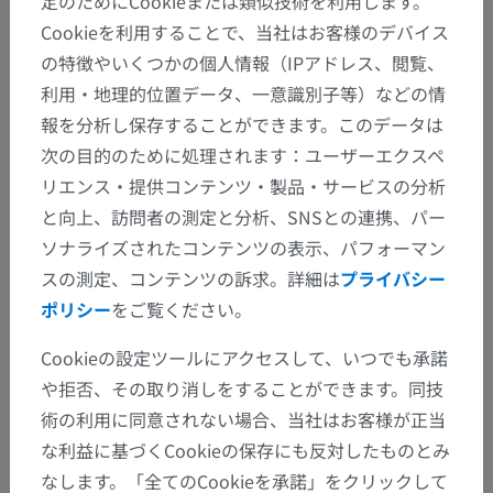
定のためにCookieまたは類似技術を利用します。
Cookieを利用することで、当社はお客様のデバイス
の特徴やいくつかの個人情報（IPアドレス、閲覧、
利用・地理的位置データ、一意識別子等）などの情
報を分析し保存することができます。このデータは
解剖学的階層
次の目的のために処理されます：ユーザーエクスペ
リエンス・提供コンテンツ・製品・サービスの分析
と向上、訪問者の測定と分析、SNSとの連携、パー
人体解剖学2
ソナライズされたコンテンツの表示、パフォーマン
スの測定、コンテンツの訴求。詳細は
プライバシー
人体解剖学1
ポリシー
をご覧ください。
一般解剖学
>
平面と線および部位
>
人体の部位
>
Cookieの設定ツールにアクセスして、いつでも承諾
頸の部位；頸部
や拒否、その取り消しをすることができます。同技
術の利用に同意されない場合、当社はお客様が正当
下位構造：
な利益に基づくCookieの保存にも反対したものとみ
前頸部；前頸三角
なします。「全てのCookieを承諾」をクリックして