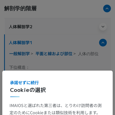
解剖学的階層
人体解剖学2
人体解剖学1
一般解剖学
>
平面と線および部位
>
人体の部位
下位構造：
頭の部位；頭部
承諾せずに続行
頭の部位
Cookieの選択
頸の部位；頸部
前・側胸部
IMAIOSと選ばれた第三者は、とりわけ訪問者の測
腹の部位
定のためにCookieまたは類似技術を利用します。