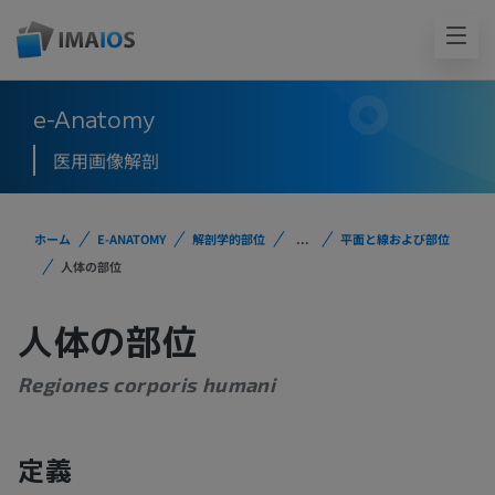
e-Anatomy
医用画像解剖
ホーム
E-ANATOMY
解剖学的部位
...
平面と線および部位
人体の部位
人体の部位
Regiones corporis humani
定義