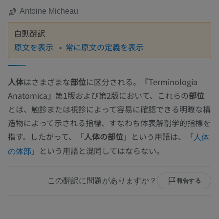
Antoine Micheau
自動翻訳
原文を表示
常に原文の定義を表示
人体
はさまざまな
部位
に区分される。『Terminologia
Anatomica』第1版および第2版において、これらの
部位
とは、触診または視診によって容易に確認できる明瞭な構
造物によって示される指標、すなわち体表解剖学的指標を
指す。したがって、「
人体の部位
」という用語は、「
人体
」という用語と混同してはならない。
の体部
この翻訳に問題がありますか？
報告する