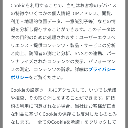
背の部位
Cookieを利用することで、当社はお客様のデバイス
の特徴やいくつかの個人情報（IPアドレス、閲覧、
会陰の部位；会陰部；会陰三角
利用・地理的位置データ、一意識別子等）などの情
上肢の部位
報を分析し保存することができます。このデータは
次の目的のために処理されます：ユーザーエクスペ
詳細を見る
リエンス・提供コンテンツ・製品・サービスの分析
と向上、訪問者の測定と分析、SNSとの連携、パー
ソナライズされたコンテンツの表示、パフォーマン
スの測定、コンテンツの訴求。詳細は
プライバシー
翻訳
ポリシー
をご覧ください。
Cookieの設定ツールにアクセスして、いつでも承諾
や拒否、その取り消しをすることができます。同技
間違いを発見しましたか？
術の利用に同意されない場合、当社はお客様が正当
修正や翻訳、内容の改善の提案がありましたらどう
な利益に基づくCookieの保存にも反対したものとみ
ぞお知らせください。
なします。「全てのCookieを承諾」をクリックして