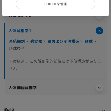
COOKIEを管理
人体解剖学2
人体解剖学1
系統解剖
>
感覚器
>
眼および関係構造
>
眼球
>
眼球後区
この解剖学的部位には下位構造がありま
下位構造：
せん
人体神経解剖学
翻訳