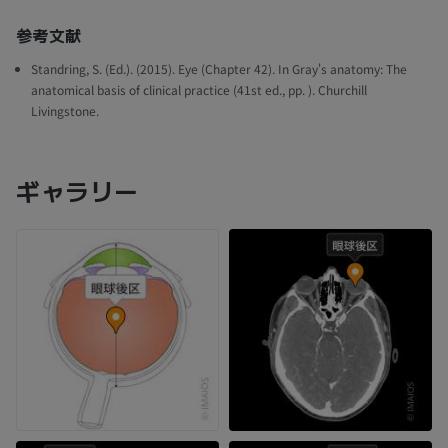
参考文献
Standring, S. (Ed.). (2015). Eye (Chapter 42). In Gray's anatomy: The
anatomical basis of clinical practice (41st ed., pp. ). Churchill
Livingstone.
ギャラリー