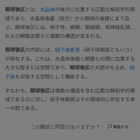
眼球後区
とは、
の後方に位置する広範な解剖学的領
水晶体
域であり、水晶体後面（前方）から眼球の後壁にまで及
ぶ。眼球後区には、硝子体、網膜、脈絡膜、視神経乳頭、
および網膜血管など複数の構造が含まれる。
眼球後区
の内部には、
（硝子体眼房ともいう）
硝子体眼房
が存在する。これは、水晶体後面と網膜との間に位置する
大きな腔または空間であり、
眼球後区
の大部分を占め、
硝
を収容する空間として機能する。
子体
すなわち、
眼球後区
は複数の構造を含む広範な解剖学的領
域であるのに対し、硝子体眼房はその領域内に存在する単
一の腔である。
この翻訳に問題がありますか？
報告する