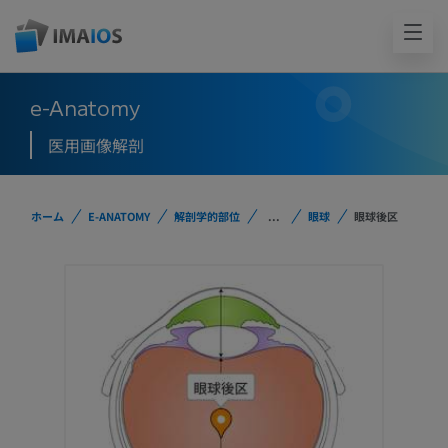
e-Anatomy
医用画像解剖
ホーム
E-ANATOMY
解剖学的部位
...
眼球
眼球後区