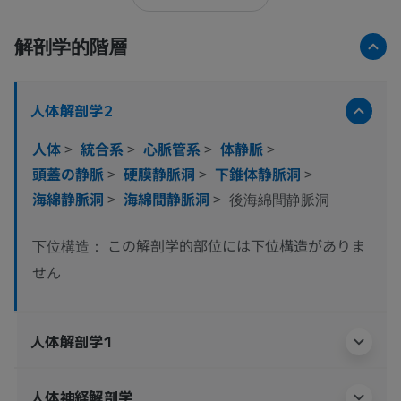
解剖学的階層
人体解剖学2
人体
>
統合系
>
心脈管系
>
体静脈
>
頭蓋の静脈
>
硬膜静脈洞
>
下錐体静脈洞
>
海綿静脈洞
>
海綿間静脈洞
>
後海綿間静脈洞
この解剖学的部位には下位構造がありま
下位構造：
せん
人体解剖学1
人体神経解剖学