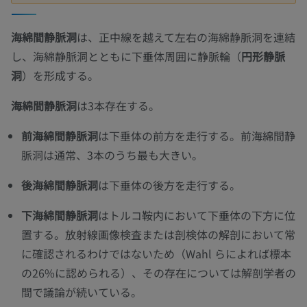
海綿間静脈洞
は、正中線を越えて左右の海綿静脈洞を連結
し、海綿静脈洞とともに下垂体周囲に静脈輪（
円形静脈
洞
）を形成する。
海綿間静脈洞
は3本存在する。
前海綿間静脈洞
は下垂体の前方を走行する。前海綿間静
脈洞は通常、3本のうち最も大きい。
後海綿間静脈洞
は下垂体の後方を走行する。
下海綿間静脈洞
はトルコ鞍内において下垂体の下方に位
置する。放射線画像検査または剖検体の解剖において常
に確認されるわけではないため（Wahl らによれば標本
の26%に認められる）、その存在については解剖学者の
間で議論が続いている。