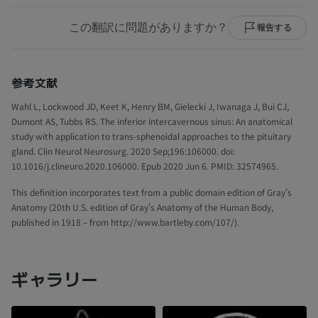
この翻訳に問題がありますか？
報告する
参考文献
Wahl L, Lockwood JD, Keet K, Henry BM, Gielecki J, Iwanaga J, Bui CJ,
Dumont AS, Tubbs RS. The inferior intercavernous sinus: An anatomical
study with application to trans-sphenoidal approaches to the pituitary
gland. Clin Neurol Neurosurg. 2020 Sep;196:106000. doi:
10.1016/j.clineuro.2020.106000. Epub 2020 Jun 6. PMID: 32574965.
This definition incorporates text from a public domain edition of Gray's
Anatomy (20th U.S. edition of Gray's Anatomy of the Human Body,
published in 1918 – from http://www.bartleby.com/107/).
ギャラリー