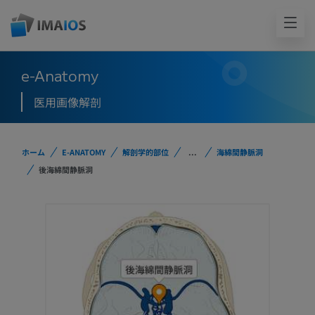
e-Anatomy
医用画像解剖
ホーム
E-ANATOMY
解剖学的部位
...
海綿間静脈洞
後海綿間静脈洞