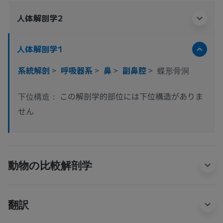
人体解剖学2
人体解剖学1
系統解剖
>
呼吸器系
>
鼻
>
副鼻腔
>
蝶形骨洞
この解剖学的部位には下位構造がありま
下位構造：
せん
動物の比較解剖学
翻訳