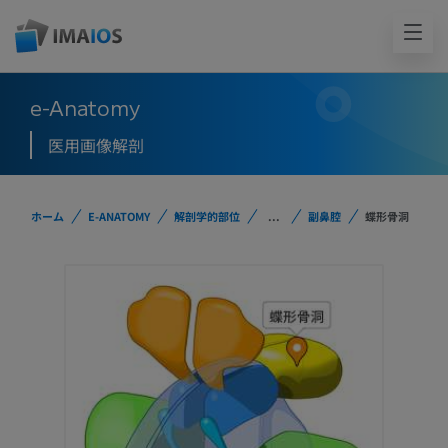
e-Anatomy
医用画像解剖
ホーム
E-ANATOMY
解剖学的部位
...
副鼻腔
蝶形骨洞