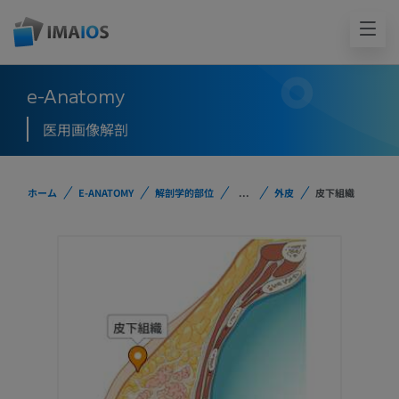
e-Anatomy
医用画像解剖
ホーム
E-ANATOMY
解剖学的部位
...
外皮
皮下組織