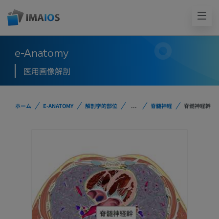
e-Anatomy
医用画像解剖
ホーム
E-ANATOMY
解剖学的部位
...
脊髄神経
脊髄神経幹