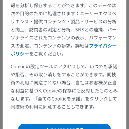
報を分析し保存することができます。このデータは
人体解剖学2
次の目的のために処理されます：ユーザーエクスペ
リエンス・提供コンテンツ・製品・サービスの分析
人体
>
統合系
>
神経系
>
末梢神経系
>
神経
>
と向上、訪問者の測定と分析、SNSとの連携、パー
脊髄神経
>
脊髄神経幹
ソナライズされたコンテンツの表示、パフォーマン
スの測定、コンテンツの訴求。詳細は
プライバシー
下位構造：
ポリシー
をご覧ください。
脊髄神経前根
脊髄神経後根
Cookieの設定ツールにアクセスして、いつでも承諾
や拒否、その取り消しをすることができます。同技
脊髄神経前枝
術の利用に同意されない場合、当社はお客様が正当
脊髄神経後枝
な利益に基づくCookieの保存にも反対したものとみ
なします。「全てのCookieを承諾」をクリックして
同技術の利用に同意することもできます。
人体解剖学1
人体神経解剖学