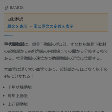
IMAIOS
自動翻訳
原文を表示
常に原文の定義を表示
甲状頸動脈
は、鎖骨下動脈の第1部、すなわち鎖骨下動脈
の起始部から前斜角筋の内側縁までの間から分岐する枝で
ある。椎骨動脈の遠位かつ肋頸動脈の近位に位置する。
本血管は短く太い血管であり、起始部からほどなく以下の
4枝に分かれる：
下甲状腺動脈
肩甲上動脈
上行頸動脈