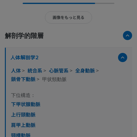
画像をもっと見る
解剖学的階層
人体解剖学2
人体
>
統合系
>
心脈管系
>
全身動脈
>
鎖骨下動脈
>
甲状頸動脈
下位構造：
下甲状腺動脈
上行頸動脈
肩甲上動脈
頸横動脈