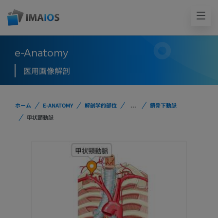
e-Anatomy
医用画像解剖
ホーム
E-ANATOMY
解剖学的部位
...
鎖骨下動脈
甲状頸動脈