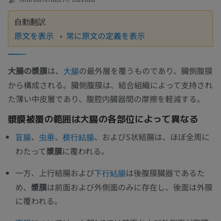
自動翻訳
原文を表示
常に原文の定義を表示
大腸の漿膜
は、
の最外層を覆うものであり、臓側腹膜
大腸
から構成される。臓側腹膜は、結合組織によって支持され
た薄い中皮層であり、腹腔内臓器間の摩擦を軽減する。
漿膜被覆の範囲は大腸の各部位によって異なる
、
、
、およびS状結腸は、ほぼ全周に
盲腸
虫垂
横行結腸
わたって
漿膜
に覆われる。
一方、上行結腸および
は後腹膜臓器であるた
下行結腸
め、
漿膜
は前面および外側面のみに存在し、後面は外膜
に覆われる。