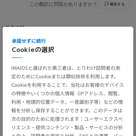
この翻訳に問題がありますか？
報告する
参考文献
Standring, S. (2015)
Grays Anatomy: The Anatomical Basis of Clinical
承諾せずに続行
Practice
. 41st edn. London: Churchill Livingstone Elsevier. Chapter 66,
Cookieの選択
Large intestine.
Omole AE, Mandiga P, Kahai P, et al. Anatomy, Abdomen and Pelvis:
IMAIOSと選ばれた第三者は、とりわけ訪問者の測
Large Intestine. [Updated 2025 Apr 6]. In: StatPearls [Internet].
Treasure Island (FL): StatPearls Publishing; 2026 Jan. Available from:
定のためにCookieまたは類似技術を利用します。
https://www.ncbi.nlm.nih.gov/books/NBK470577/
Cookieを利用することで、当社はお客様のデバイス
の特徴やいくつかの個人情報（IPアドレス、閲覧、
利用・地理的位置データ、一意識別子等）などの情
ギャラリー
報を分析し保存することができます。このデータは
次の目的のために処理されます：ユーザーエクスペ
リエンス・提供コンテンツ・製品・サービスの分析
と向上、訪問者の測定と分析、SNSとの連携、パー