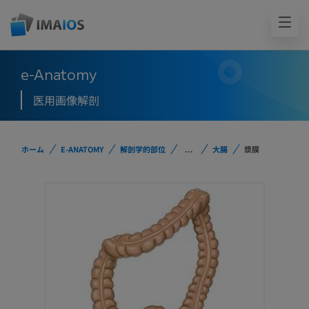
e-Anatomy
医用画像解剖
ホーム
E-ANATOMY
解剖学的部位
...
大腸
漿膜