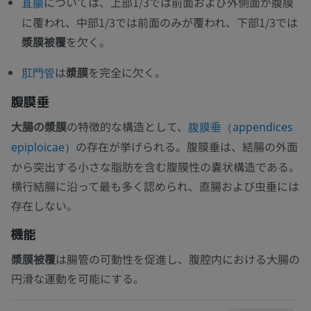
については、上部1/3では前面および外側面が腹膜
直腸
に覆われ、中部1/3では前面のみが覆われ、下部1/3では
漿膜被覆
を欠く。
は
漿膜
を完全に欠く。
肛門管
腹膜垂
大腸の漿膜
の特徴的な構造として、
腹膜垂（appendices
の存在が挙げられる。腹膜垂は、結腸の外面
epiploicae）
から突出する小さな脂肪を含む腹膜性の嚢状構造である。
横行結腸に沿って最も多く認められ、直腸および虫垂には
存在しない。
機能
漿膜被覆
は腸管の可動性を促進し、腹腔内における大腸の
円滑な運動を可能にする。