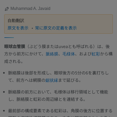
Muhammad A. Javaid
自動翻訳
原文を表示
常に原文の定義を表示
眼球血管膜
（ぶどう膜またはuveaとも呼ばれる）は、後
方から前方にかけて、
、
、および
から構
脈絡膜
毛様体
虹彩
成される。
脈絡膜は後部を形成し、眼球後方の5分の6を裏打ちし
て、前方へは網膜の
まで延びる。
鋸状縁
脈絡膜の前方において、毛様体は移行領域として機能
し、脈絡膜と虹彩の周辺縁とを連結する。
最前部の構成要素である虹彩は、角膜の後方に位置する