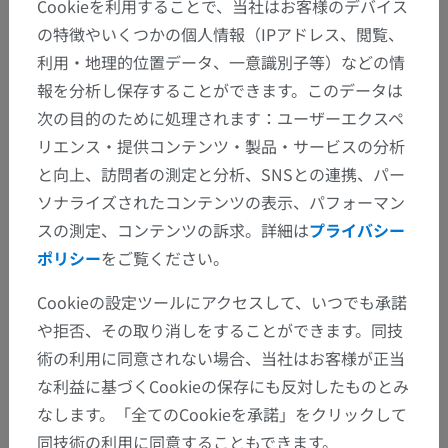
Cookieを利用することで、当社はお客様のデバイス
の特徴やいくつかの個人情報（IPアドレス、閲覧、
利用・地理的位置データ、一意識別子等）などの情
報を分析し保存することができます。このデータは
次の目的のために処理されます：ユーザーエクスペ
リエンス・提供コンテンツ・製品・サービスの分析
解剖学的階層
と向上、訪問者の測定と分析、SNSとの連携、パー
ソナライズされたコンテンツの表示、パフォーマン
スの測定、コンテンツの訴求。詳細は
プライバシー
人体解剖学2
ポリシー
をご覧ください。
人体
>
統合系
>
感覚器
>
眼
>
眼球
>
眼球血管膜
Cookieの設定ツールにアクセスして、いつでも承諾
や拒否、その取り消しをすることができます。同技
下位構造：
術の利用に同意されない場合、当社はお客様が正当
虹彩
な利益に基づくCookieの保存にも反対したものとみ
毛様体
なします。「全てのCookieを承諾」をクリックして
脈絡膜
同技術の利用に同意することもできます。