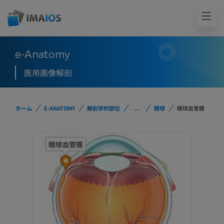
e-Anatomy
医用画像解剖
ホーム
E-ANATOMY
解剖学的部位
...
眼球
眼球血管膜