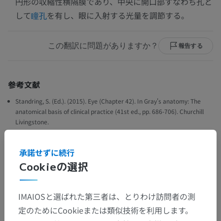
円形の収縮性横隔膜であり、中央に開口部すなわち孔と
して
を有し、眼に入射する光量を調節する。
瞳孔
この翻訳に問題がありますか？
報告する
参考文献
Standring, S. (Ed.). (2015). Eye (Chapter 42). In Gray's anatomy: The
anatomical basis of clinical practice (41st ed., pp. 686-706). Churchill
Livingstone.
承諾せずに続行
ギャラリー
Cookieの選択
IMAIOSと選ばれた第三者は、とりわけ訪問者の測
定のためにCookieまたは類似技術を利用します。