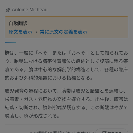
Antoine Micheau
自動翻訳
原文を表示
常に原文の定義を表示
臍
は、一般に「へそ」または「おへそ」として知られてお
り、胎児における臍帯付着部位の痕跡として腹部に残る瘢
痕である。臍は中心的な解剖学的構造として、各種の臨床
的および外科的処置における指標となる。
胎児発育の過程において、臍帯は胎児と胎盤とを連結し、
栄養素・ガス・老廃物の交換を媒介する。出生後、臍帯は
結紮・切断され、臍帯断端が残存する。この断端はやがて
脱落し、臍が形成される。