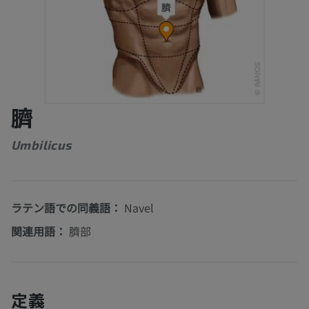
臍
Umbilicus
ラテン語での同義語：
Navel
関連用語：
臍部
定義