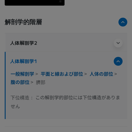
解剖学的階層
人体解剖学2
人体解剖学1
一般解剖学
>
平面と線および部位
>
人体の部位
>
腹の部位
>
臍部
この解剖学的部位には下位構造がありま
下位構造：
せん