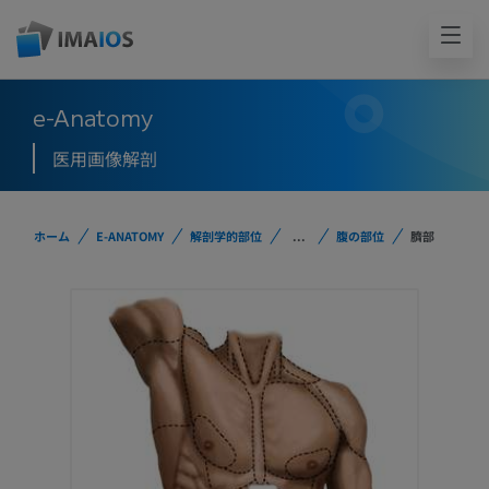
e-Anatomy
医用画像解剖
ホーム
E-ANATOMY
解剖学的部位
...
腹の部位
臍部