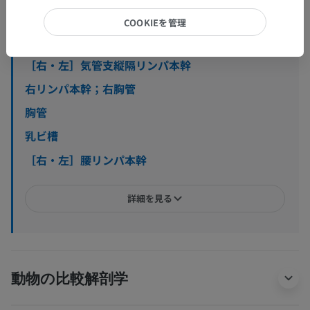
［右・左］鎖骨下リンパ本幹
COOKIEを管理
腋窩リンパ叢；腋窩リンパ管叢
［右・左］気管支縦隔リンパ本幹
右リンパ本幹；右胸管
胸管
乳ビ槽
［右・左］腰リンパ本幹
詳細を見る
動物の比較解剖学