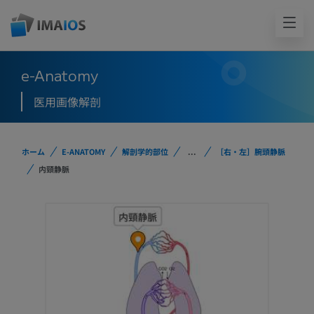
e-Anatomy
医用画像解剖
ホーム
E-ANATOMY
解剖学的部位
...
［右・左］腕頭静脈
内頸静脈