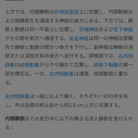
上方では、内頸静脈は
上に位置し、内頸動脈お
外側頭直筋
よび頸静脈孔を通過する神経の後方にある。下方では、静
脈と動脈は同一平面上に位置し、
および
舌咽神経
舌下神経
がその間を前方へ通過する。
は同一の神経血管鞘
迷走神経
内で静脈と動脈の間かつ後方を下行し、副神経は静脈の浅
部または深部を斜め後方へ走行する。頸根部では、
右内頸
は
からやや離れて位置し、
の第一
静脈
総頸動脈
鎖骨下動脈
部を横切る。一方、
は通常、総頸動脈に重な
左内頸静脈
る。
は一般に
より細く、それぞれ一対の弁を有
左内頸静脈
右
し、弁は血管の終止部から約2.5 cm上方に位置する。
内頸静脈
はその走行中に以下の異なる流入静脈を受け入れ
る：