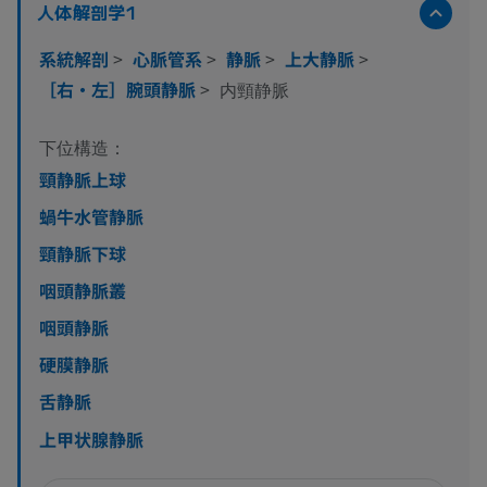
人体解剖学1
系統解剖
>
心脈管系
>
静脈
>
上大静脈
>
［右・左］腕頭静脈
>
内頸静脈
下位構造：
頸静脈上球
蝸牛水管静脈
頸静脈下球
咽頭静脈叢
咽頭静脈
硬膜静脈
舌静脈
上甲状腺静脈