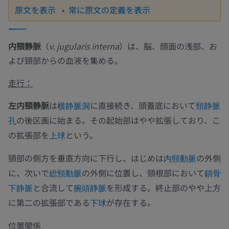
原文を表示
常に原文の定義を表示
内頸静脈
（
v. jugularis interna
）は、脳、顔面の浅部、お
よび頸部からの血液を集める。
走行：
左内頸静脈
は
に直接続き、頭蓋底において
横静脈洞
頸静脈
の後区画に始まる。その起始部はやや拡張しており、こ
孔
の拡張部を
という。
上球
頸部の側方を垂直方向に下行し、はじめは
の外側
内頸動脈
に、次いで
の外側に位置し、頸根部において
総頸動脈
鎖骨
と合流して
を形成する。終止部のやや上方
下静脈
腕頭静脈
に第二の拡張部である
が存在する。
下球
位置関係