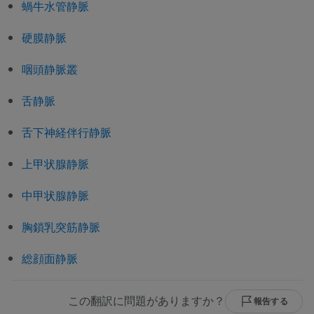
蝸牛水管静脈
硬膜静脈
咽頭静脈叢
舌静脈
舌下神経伴行静脈
上甲状腺静脈
中甲状腺静脈
胸鎖乳突筋静脈
総顔面静脈
この翻訳に問題がありますか？
報告する