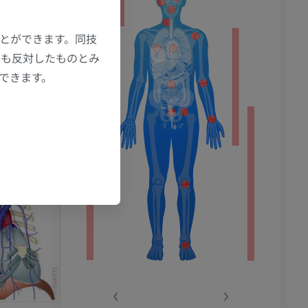
ション
ことができます。同技
にも反対したものとみ
もできます。
‹
›