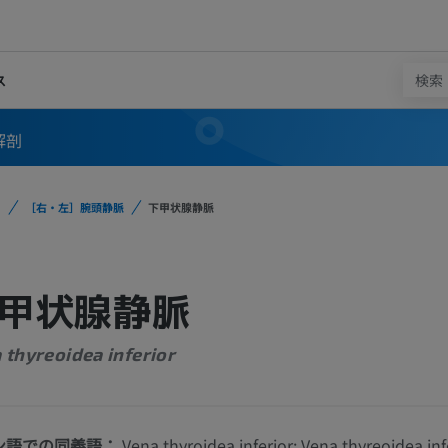
ス
解剖
［右・左］腕頭静脈
下甲状腺静脈
甲状腺静脈
 thyreoidea inferior
ン語での同義語：
Vena thyroidea inferior; Vena thyreoidea inf