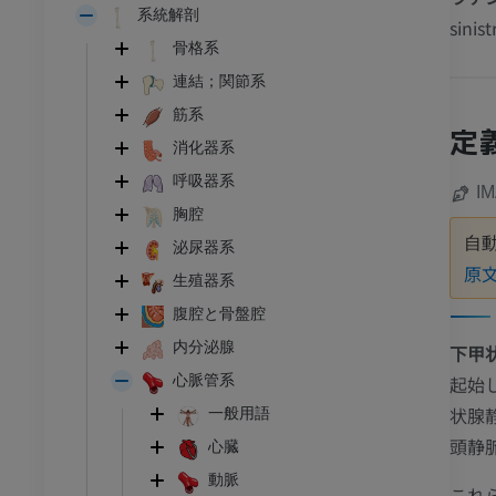
系統解剖
sinist
骨格系
連結；関節系
筋系
定
消化器系
呼吸器系
I
胸腔
自
泌尿器系
原
生殖器系
腹腔と骨盤腔
内分泌腺
下甲
起始
心脈管系
状腺
一般用語
頭静
心臓
動脈
これ