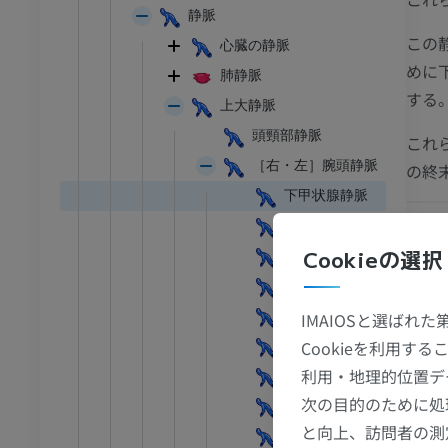
静脈
この
心臓の静脈
めに
肺静脈
する
上大静脈
頭頸部静脈
これ
［右・左］腕頭静脈
の終
下甲状腺静脈
下喉頭静脈
Cookieの選択
胸腺静脈
心膜静脈
参考
心膜横隔静脈
IMAIOSと選ばれ
Cookieを利用
縦隔静脈
This de
利用・地理的位置デ
July 22
気管支静脈
足首 - 足
次の目的のために処
気管静脈
と向上、訪問者の測
I
足根MRI
ギ
食道静脈