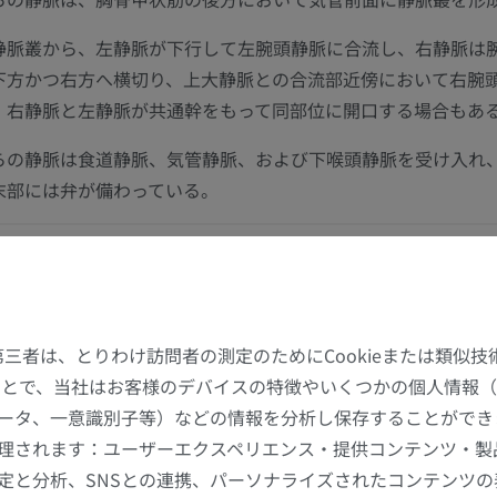
静脈叢から、左静脈が下行して左腕頭静脈に合流し、右静脈は
下方かつ右方へ横切り、上大静脈との合流部近傍において右腕
。右静脈と左静脈が共通幹をもって同部位に開口する場合もあ
らの静脈は食道静脈、気管静脈、および下喉頭静脈を受け入れ
末部には弁が備わっている。
この翻訳に問題がありますか？
報告する
文献
た第三者は、とりわけ訪問者の測定のためにCookieまたは類似
することで、当社はお客様のデバイスの特徴やいくつかの個人情報（
finition incorporates text from the wikipedia website - Wikipedia: The free encyc
ータ、一意識別子等）などの情報を分析し保存することができ
). FL: Wikimedia Foundation, Inc. Retrieved August 10, 2004, from http://www.w
上肢
下肢
理されます：ユーザーエクスペリエンス・提供コンテンツ・製
定と分析、SNSとの連携、パーソナライズされたコンテンツ
上肢MRI
下肢
ャラリー