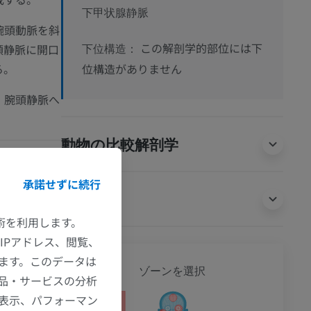
下甲状腺静脈
腕頭動脈を斜
この解剖学的部位には下
頭静脈に開口
下位構造：
る。
位構造がありません
、腕頭静脈へ
動物の比較解剖学
承諾せずに続行
翻訳
技術を利用します。
IPアドレス、閲覧、
lopedia. (2004,
ます。このデータは
ikipedia.org
全身
ゾーンを選択
品・サービスの分析
の表示、パフォーマン