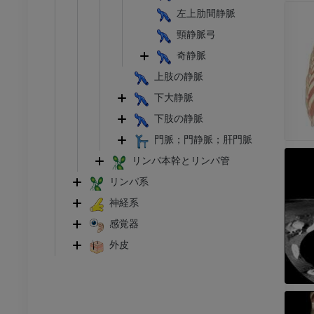
トレーション
イラストレーション
左上肋間静脈
アム
プレミアム
頸静脈弓
奇静脈
足根および足部のCT
上肢の静脈
CT
下大静脈
プレミアム
下肢の静脈
門脈；門静脈；肝門脈
リンパ本幹とリンパ管
リンパ系
神経系
感覚器
外皮