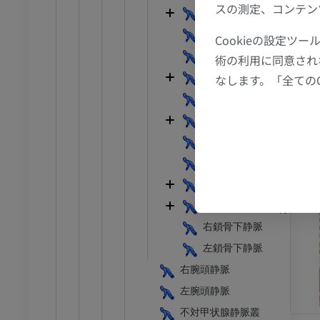
スの測定、コンテン
MRI
椎骨静脈
アム
プレミアム
後頭下静脈叢
Cookieの設定
深頸静脈
術の利用に同意され
CT関節造影
前足MRI
内胸静脈
なします。「全ての
節造影
MRI
最上肋間静脈
アム
プレミアム
内頸静脈
右内頸静脈
RI
下肢MRI
左内頸静脈
MRI
大脳の静脈
アム
プレミアム
鎖骨下静脈
右鎖骨下静脈
線
下肢X線
像
X線画像
左鎖骨下静脈
右腕頭静脈
無料
左腕頭静脈
下肢
不対甲状腺静脈叢