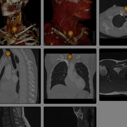
写真
CT
プレミアム
プレミアム
下腿（動脈・
CT
無料
下肢動脈造影
血管造影
無料