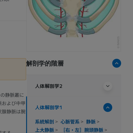
解剖学的階層
人体解剖学2
上の静脈叢に
脈および中甲
人体解剖学1
状腺静脈は腕
系統解剖
>
心脈管系
>
静脈
>
上大静脈
>
［右・左］腕頭静脈
>
成する。