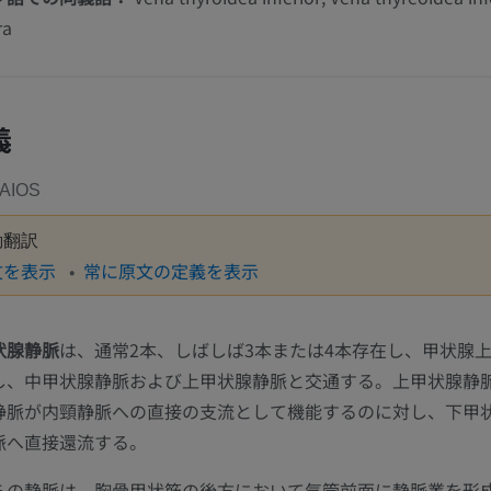
ra
義
MAIOS
動翻訳
文を表示
常に原文の定義を表示
状腺静脈
は、通常2本、しばしば3本または4本存在し、甲状腺
し、中甲状腺静脈および上甲状腺静脈と交通する。上甲状腺静
静脈が内頸静脈への直接の支流として機能するのに対し、下甲
脈へ直接還流する。
らの静脈は、胸骨甲状筋の後方において気管前面に静脈叢を形