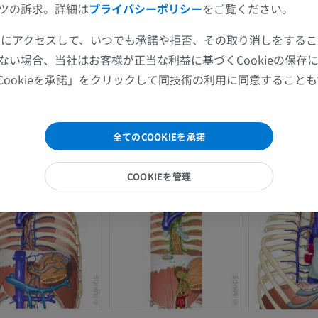
ツの訴求。詳細は
プライバシーポリシー
をご覧ください。
MRI
イラストレー
プレミアム
プレミアム
ツールにアクセスして、いつでも承諾や拒否、その取り消しをする
ない場合、当社はお客様が正当な利益に基づくCookieの保存
肩関節MRI
下肢X線
Cookieを承諾」をクリックして同技術の利用に同意すること
MRI
X線画像
プレミアム
無料
全てのCOOKIEを承諾
手関節MRI
下肢MRI
MRI
MRI
COOKIEを管理
プレミアム
プレミアム
肘関節MRI
股関節MRI
MRI
MRI
プレミアム
プレミアム
手部MRI
膝 MRI