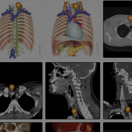
MRI
MRI
プレミアム
プレミアム
上肢X線
膝関節CT関
X線画像
CT関節造影
プレミアム
プレミアム
上肢
足関節・後足
イラストレーション
MRI
プレミアム
プレミアム
上肢動脈造影
前足MRI
血管造影
MRI
無料
プレミアム
Visible Human Project
下肢CTA