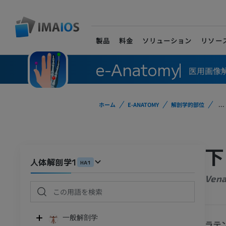
製品
料金
ソリューション
リソー
e-Anatomy
医用画像
ホーム
E-ANATOMY
解剖学的部位
...
下
人体解剖学1
HA1
Vena
一般解剖学
ラテ