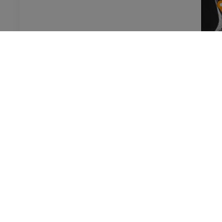
IMAIOSは、医療従事者と動物医療従事者を支援・養成する
ことを目的とした企業です。 解剖アトラス、医用画像、臨床
例の共同データベース、オンライン講座等を通して、医療従