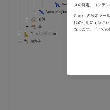
スの測定、コンテン
Vena cerebelli superior
I
足根MRI
Vasa sanginea medullae spinalis
MRI
Cookieの設定
脊髄
術の利用に同意され
アム
プレミアム
脳
なします。「全ての
Pars peripherica
CT関節造影
前足MRI
感覚器
節造影
MRI
アム
プレミアム
RI
下肢MRI
MRI
アム
プレミアム
線
下肢X線
像
X線画像
無料