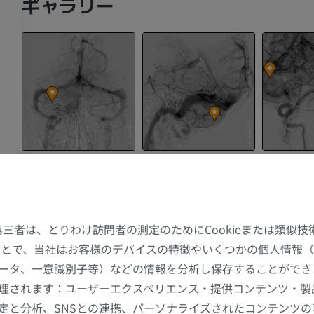
ギャラリー
た第三者は、とりわけ訪問者の測定のためにCookieまたは類似
することで、当社はお客様のデバイスの特徴やいくつかの個人情報（
ータ、一意識別子等）などの情報を分析し保存することができ
理されます：ユーザーエクスペリエンス・提供コンテンツ・製
上肢
下肢
s
定と分析、SNSとの連携、パーソナライズされたコンテンツ