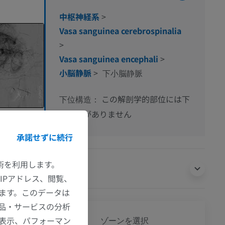
中枢神経系
>
Vasa sanguinea cerebrospinalia
>
Vasa sanguinea encephali
>
小脳静脈
>
下小脳静脈
この解剖学的部位には下
下位構造：
位構造がありません
承諾せずに続行
技術を利用します。
翻訳
IPアドレス、閲覧、
ます。このデータは
品・サービスの分析
全身
の表示、パフォーマン
ゾーンを選択