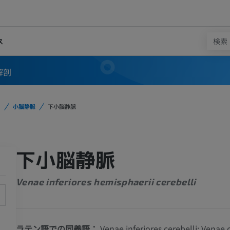
ス
解剖
小脳静脈
下小脳静脈
下小脳静脈
Venae inferiores hemisphaerii cerebelli
ラテン語での同義語：
Venae inferiores cerebelli; Venae 