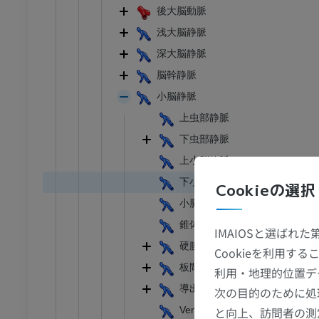
後大脳動脈
浅大脳静脈
深大脳静脈
脳幹静脈
小脳静脈
上虫部静脈
下虫部静脈
上小脳静脈
下小脳静脈
Cookieの選択
小脳中心前静脈
錐体静脈
IMAIOSと選ばれ
硬膜静脈洞
Cookieを利用
板間静脈
利用・地理的位置デ
導出静脈
次の目的のために処
足首 - 足
Vena fissurae pontocerebellari
と向上、訪問者の測