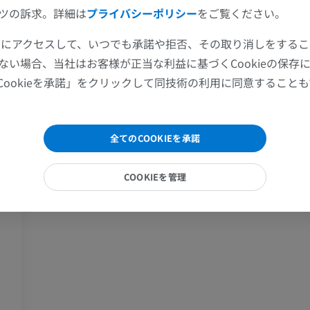
ツの訴求。詳細は
プライバシーポリシー
をご覧ください。
上肢MRI
下肢
MRI
イラストレー
ツールにアクセスして、いつでも承諾や拒否、その取り消しをする
ない場合、当社はお客様が正当な利益に基づくCookieの保存
プレミアム
プレミアム
Cookieを承諾」をクリックして同技術の利用に同意すること
肩関節MRI
下肢X線
MRI
X線画像
全てのCOOKIEを承諾
プレミアム
無料
COOKIEを管理
手関節MRI
下肢MRI
MRI
MRI
プレミアム
プレミアム
肘関節MRI
股関節MRI
MRI
MRI
プレミアム
プレミアム