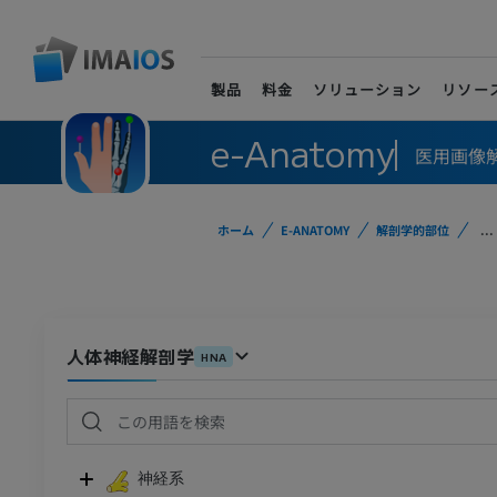
製品
料金
ソリューション
リソー
e-Anatomy
医用画像
ホーム
E-ANATOMY
解剖学的部位
...
人体神経解剖学
HNA
神経系