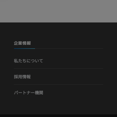
Visible Human Project
下肢CTA
写真
CT
プレミアム
プレミアム
下腿（動脈・
企業情報
CT
無料
私たちについて
下肢動脈造影
血管造影
採用情報
無料
パートナー機関