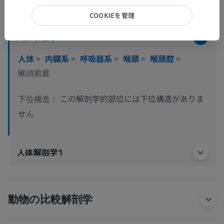
解剖学的階層
COOKIEを管理
人体解剖学2
人体
>
内臓系
>
呼吸器系
>
喉頭
>
喉頭腔
>
喉頭前庭
この解剖学的部位には下位構造がありま
下位構造：
せん
人体解剖学1
動物の比較解剖学