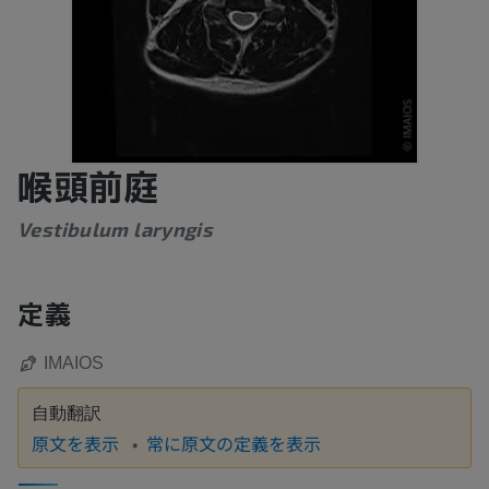
喉頭前庭
Vestibulum laryngis
定義
IMAIOS
自動翻訳
原文を表示
常に原文の定義を表示