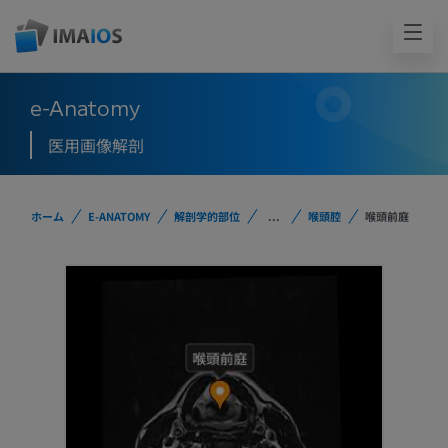
e-Anatomy
医用画像解剖
ホーム
E-ANATOMY
解剖学的部位
...
喉頭腔
喉頭前庭