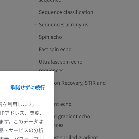
Sequence classification
Sequences acronyms
Spin echo
Fast spin echo
Ultrafast spin echo
sequences
Inversion Recovery, STIR and
承諾せずに続行
FLAIR
Gradient echo
技術を利用します。
IPアドレス、閲覧、
Spoiled gradient echo
ます。このデータは
sequences
品・サービスの分析
Ultrafast spoiled gradient
の表示、パフォーマン