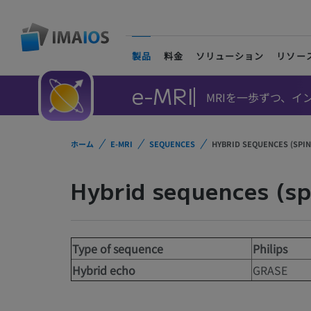
製品
料金
ソリューション
リソー
(current)
e-MRI
MRIを一歩ずつ、
ホーム
E-MRI
SEQUENCES
HYBRID SEQUENCES (SPIN
Hybrid sequences (sp
Type of sequence
Philips
Hybrid echo
GRASE