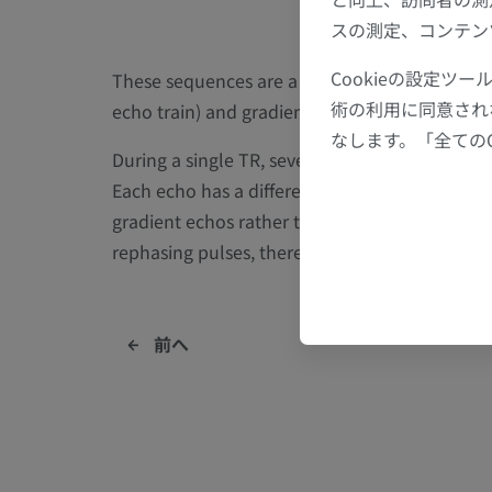
スの測定、コンテン
Cookieの設定
These sequences are a mixture of fast spin ech
術の利用に同意され
echo train) and gradient echo (readout of sev
なします。「全ての
During a single TR, several gradient echo train
Each echo has a different phase encoding to fi
gradient echos rather than spin echos (as in u
rephasing pulses, thereby reducing the quanti
前へ