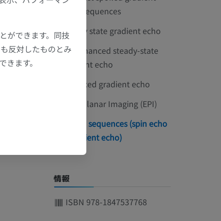
echo sequences
Steady state gradient echo
ことができます。同技
にも反対したものとみ
T2-enhanced steady-state
もできます。
gradient echo
.
Balanced gradient echo
°
Echo planar Imaging (EPI)
Hybrid sequences (spin echo
+ gradient echo)
情報
ISBN 978-1847537768