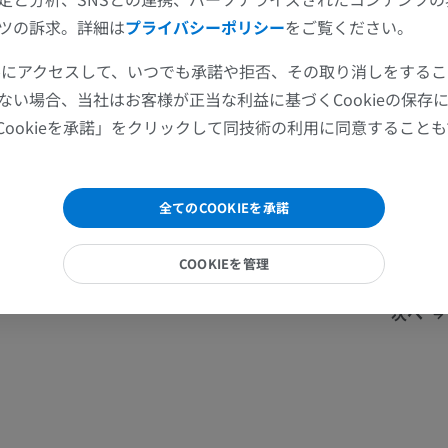
ツの訴求。詳細は
プライバシーポリシー
をご覧ください。
ツールにアクセスして、いつでも承諾や拒否、その取り消しをする
o techniques (using 180° rephasing pulses to create a spin
ない場合、当社はお客様が正当な利益に基づくCookieの保存
eral gradient echos between each 180° pulse).
Cookieを承諾」をクリックして同技術の利用に同意すること
s are recorded, with a signal weighting of the spin echo type
ll the k-space faster. The advantage of using intermediary
ltrafast spin echo sequences) is to reduce the number of 180
全てのCOOKIEを承諾
ty of radiofrequency energy deposited.
COOKIEを管理
次へ