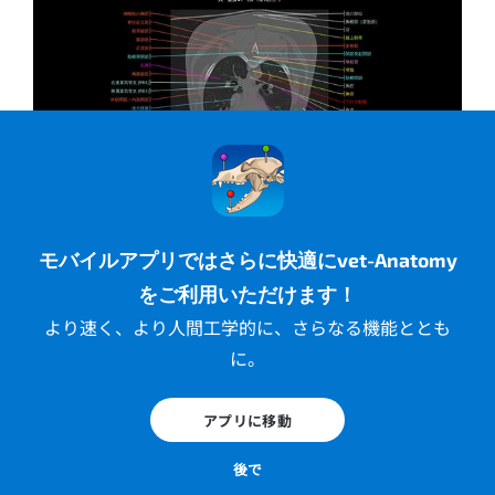
図 1 -
犬の胸部横断面：肺葉、胸背筋群のCT画像
機器と方法
モバイルアプリではさらに快適にvet-Anatomy
をご利用いただけます！
CT検査は、避妊された雌犬全身に対し造影剤を注入後
より速く、より人間工学的に、さらなる機能ととも
に、ECVDI（欧州獣医画像診断学会）から専門医認定
に。
を受けたDelphine Rault博士（フランス、サン＝ロー
ラン＝デュ＝ヴァールのAzurvet所属）により実施さ
アプリに移動
れました。
後で
画像は全身の横断面と骨の3D画像です。