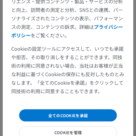
リエンス・提供コンテンツ・製品・サービスの分析
と向上、訪問者の測定と分析、SNSとの連携、パー
間違いを発見しましたか？
ソナライズされたコンテンツの表示、パフォーマン
修正や翻訳、内容の改善の提案がありましたらどう
スの測定、コンテンツの訴求。詳細は
プライバシー
ぞお知らせください。
ポリシー
をご覧ください。
問題を報告
Cookieの設定ツールにアクセスして、いつでも承諾
や拒否、その取り消しをすることができます。同技
術の利用に同意されない場合、当社はお客様が正当
アプリを入手
な利益に基づくCookieの保存にも反対したものとみ
なします。「全てのCookieを承諾」をクリックして
同技術の利用に同意することもできます。
全てのCOOKIEを承諾
COOKIEを管理