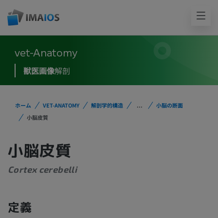
vet-Anatomy
獣医画像
解剖
ホーム
VET-ANATOMY
解剖学的構造
...
小脳の断面
小脳皮質
小脳皮質
Cortex cerebelli
定義