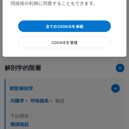
同技術の利用に同意することもできます。
全てのCOOKIEを承諾
全35枚中15枚の画像
COOKIEを管理
画像をもっと見る
解剖学的階層
獣医解剖学
内臓学
>
呼吸器系
>
喉頭
下位構造：
喉頭隆起