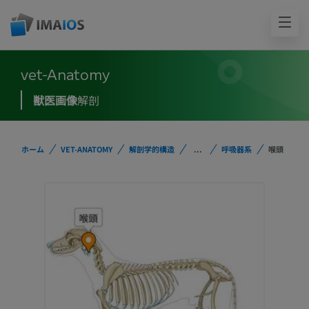
vet-Anatomy
獣医画像
解剖
ホーム
VET-ANATOMY
解剖学的構造
...
呼吸器系
喉頭