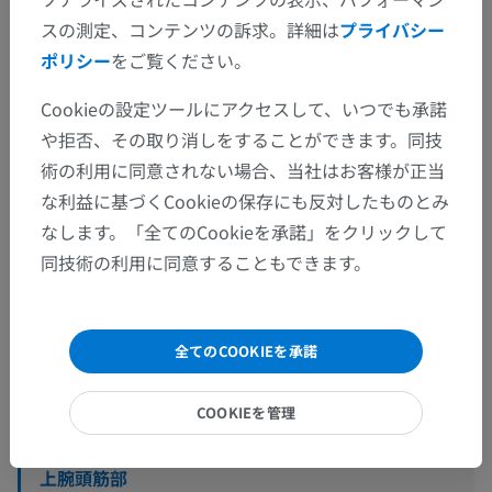
スの測定、コンテンツの訴求。詳細は
プライバシー
解剖学的階層
ポリシー
をご覧ください。
Cookieの設定ツールにアクセスして、いつでも承諾
獣医解剖学
や拒否、その取り消しをすることができます。同技
体の部位
>
頸の部位
術の利用に同意されない場合、当社はお客様が正当
な利益に基づくCookieの保存にも反対したものとみ
下位構造：
なします。「全てのCookieを承諾」をクリックして
背側頸縁
同技術の利用に同意することもできます。
背側頸部
外側頸部
全てのCOOKIEを承諾
耳下腺部
耳介後部
COOKIEを管理
咽頭部
上腕頭筋部