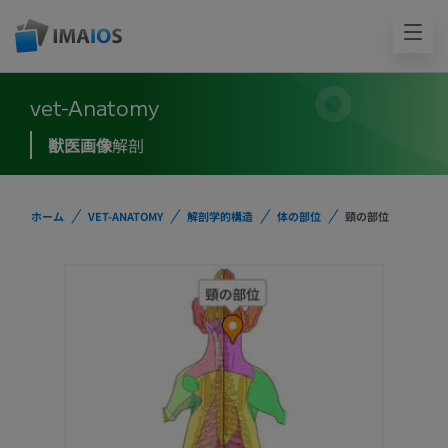
vet-Anatomy
獣医画像
解剖
ホーム
VET-ANATOMY
解剖学的構造
体の部位
頸の部位