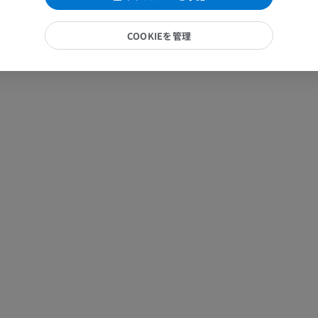
プレミアム
COOKIEを管理
馬 - 指（趾）
MRI
プレミアム
馬 - 指および蹄
イラストレーション
プレミアム
馬 - 頭部
CT
プレミアム
馬 - 歯
イラストレーション