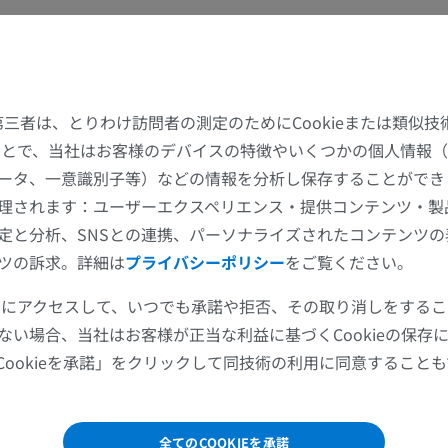
馬
マウス
馬 - 骨学
マウス - 全身
イラストレーション
CT
た第三者は、とりわけ訪問者の測定のためにCookieまたは類似
プレミアム
無料
することで、当社はお客様のデバイスの特徴やいくつかの個人情報（
ータ、一意識別子等）などの情報を分析し保存することができ
馬 - 骨学
理されます：ユーザーエクスペリエンス・提供コンテンツ・製
X線画像
定と分析、SNSとの連携、パーソナライズされたコンテンツ
無料
ツの訴求。詳細は
プライバシーポリシー
をご覧ください。
馬 - 手根骨
ツールにアクセスして、いつでも承諾や拒否、その取り消しをする
CT
ない場合、当社はお客様が正当な利益に基づくCookieの保存
プレミアム
Cookieを承諾」をクリックして同技術の利用に同意すること
馬：筋学
イラストレーション
全てのCOOKIEを承諾