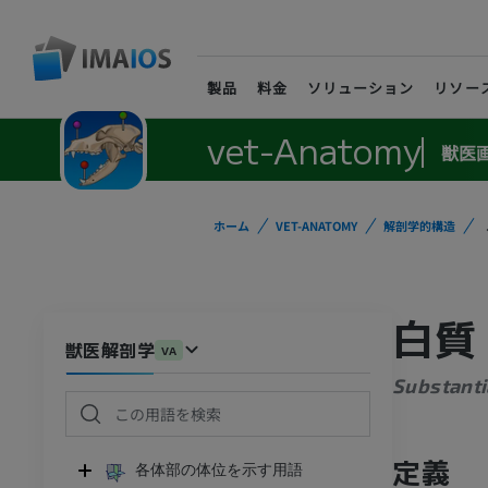
製品
料金
ソリューション
リソー
vet-Anatomy
獣医
ホーム
VET-ANATOMY
解剖学的構造
白質
獣医解剖学
VA
Substanti
定義
各体部の体位を示す用語