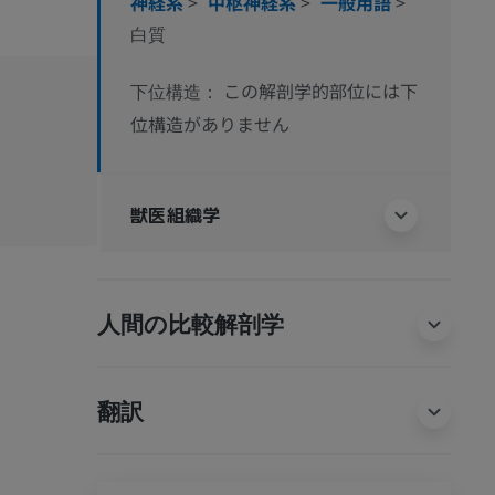
神経系
>
中枢神経系
>
一般用語
>
白質
この解剖学的部位には下
下位構造：
位構造がありません
獣医組織学
人間の比較解剖学
翻訳