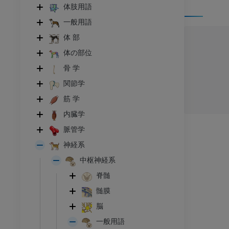
体肢用語
一般用語
体 部
体の部位
骨 学
関節学
筋 学
内臓学
脈管学
神経系
中枢神経系
脊髄
髄膜
脳
一般用語