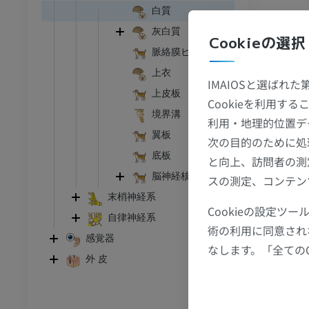
白質
ウシ亜科
灰白質
Cookieの選択
頭頸部
ウシ亜科 - 一般解剖学
脈絡膜ヒモ
イラストレーション
上衣
IMAIOSと選ばれ
アム
無料
上皮板
Cookieを利用
境界溝
利用・地理的位置デ
 胸郭
ウシ亜科 - 骨学
翼板
次の目的のために処
イラストレーション
底板
と向上、訪問者の測
アム
プレミアム
脳神経核
スの測定、コンテン
末梢神経系
腹部 – 骨盤
Cookieの設定
自律神経系
術の利用に同意され
感覚器
アム
なします。「全ての
外 皮
骨学
像