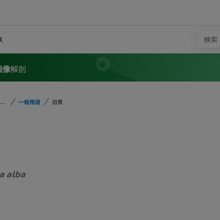
ス
画像
解剖
...
一般用語
白質
a alba