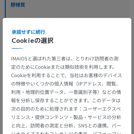
膠様質
獣医組織学
承諾せずに続行
Cookieの選択
人間の比較解剖学
IMAIOSと選ばれた第三者は、とりわけ訪問者の測
定のためにCookieまたは類似技術を利用します。
Cookieを利用することで、当社はお客様のデバイス
翻訳
の特徴やいくつかの個人情報（IPアドレス、閲覧、
利用・地理的位置データ、一意識別子等）などの情
報を分析し保存することができます。このデータは
次の目的のために処理されます：ユーザーエクスペ
間違いを発見しましたか？
リエンス・提供コンテンツ・製品・サービスの分析
修正や翻訳、内容の改善の提案がありましたらどう
と向上、訪問者の測定と分析、SNSとの連携、パー
ぞお知らせください。
ソナライズされたコンテンツの表示、パフォーマン