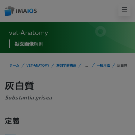
vet-Anatomy
獣医画像
解剖
ホーム
VET-ANATOMY
解剖学的構造
...
一般用語
灰白質
灰白質
Substantia grisea
定義