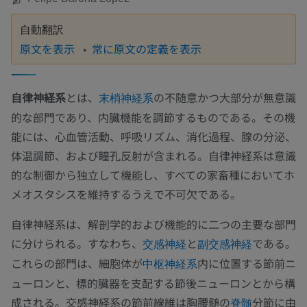
自動翻訳
原文を表示
常に原文の定義を表示
自律神経系
とは、
の不随意かつ大部分が無意識
末梢神経系
的な部門であり、内臓機能を調節するものである。その機
能には、心血管活動、呼吸リズム、消化過程、腺の分泌、
体温調節、および瞳孔反射が含まれる。自律神経系は意識
的な制御から独立して機能し、すべての家畜種においてホ
メオスタシスを維持するうえで不可欠である。
自律神経系は、解剖学的および機能的に二つの主要な部門
に分けられる。すなわち、
と
である。
交感神経
副交感神経
これらの部門は、細胞体が
内に位置する節前ニ
中枢神経系
ューロンと、標的臓器を支配する節後ニューロンとから構
成される。交感神経系の節前線維は胸腰髄の
分節に由
脊髄