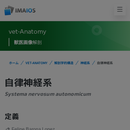
vet-Anatomy
獣医画像
解剖
ホーム
VET-ANATOMY
解剖学的構造
神経系
自律神経系
自律神経系
Systema nervosum autonomicum
定義
Felipe Barona Lopez