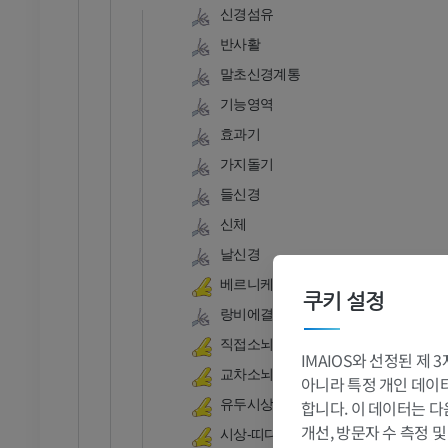
관절조영 CT
발앞부 MRI
신경섬유
절
MRI
반사활
프리미엄
말초신경계통
기능영역
RI
다리 MRI
MRI
효과기
가지돌기
프리미엄
들신경
방사선 촬영
다리 방사선 촬영
신체
 사진
방사선 사진
날신경
무료
베르니케 영역
쿠키 설정
랑비에결절[신경섬유마디]
다리
직접소뇌-척수로
삽화
IMAIOS와 선정된 제
교차소뇌-척수로
프리미엄
아니라 특정 개인 데이터(
합니다. 이 데이터는 다
유두시상다발(비크 다지르대)
개선, 방문자 수 측정 
발목 및 발 CT
시상-띠다발교통