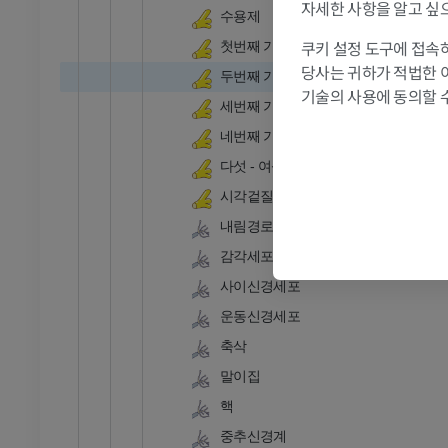
CT
자세한 사항을 알고 싶
수용제
프리미엄
쿠키 설정 도구에 접속하
첫번째 기둥: 몸운동
당사는 귀하가 적법한 
두번째 기둥: 기관지운동
기술의 사용에 동의할 
세번째 기둥: 내장운동
네번째 기둥: 내장감각
다섯 - 여섯번째 기둥: 고유감각과 외
시각겉질
내림경로
감각세포
사이신경세포
운동신경세포
축삭
말이집
핵
중추신경계