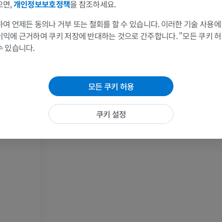
방사선 사진
CT 관절
으면,
개인정보보호정책
을 참조하세요.
프리미엄
프리미엄
여 언제든 동의나 거부 또는 철회를 할 수 있습니다. 이러한 기술 사용에
이익에 근거하여 쿠키 저장에 반대하는 것으로 간주합니다. "모든 쿠키 
팔
발목 및 발뒤부
수 있습니다.
삽화
MRI
프리미엄
프리미엄
수용성 감각
모든 쿠키 허용
팔 혈관조영술
발앞부 MRI
혈관조영
MRI
쿠키 설정
무료
프리미엄
가시인간프로젝트
다리 CTA
사진
CT
프리미엄
프리미엄
다리 동맥 및
CT