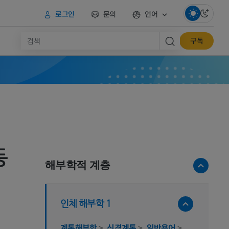
로그인
문의
언어
구독
동
해부학적 계층
인체 해부학 1
계통해부학
>
신경계통
>
일반용어
>