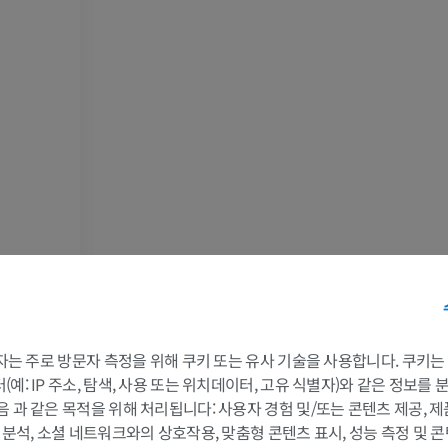
어깨 MRI
다리 방사선 
MRI
방사선 사진
프리미엄
무료
손목 MRI
다리 MRI
MRI
MRI
프리미엄
프리미엄
팔꿈치 MRI
엉덩이 MRI
MRI
MRI
프리미엄
프리미엄
손 MRI
무릎 MRI
MRI
MRI
 3자는 주로 방문자 측정을 위해 쿠키 또는 유사 기술을 사용합니다. 쿠키
프리미엄
프리미엄
예: IP 주소, 탐색, 사용 또는 위치데이터, 고유 식별자)와 같은 정보를
음 과 같은 목적을 위해 처리됩니다: 사용자 경험 및/또는 콘텐츠 제공, 
및 분석, 소셜 네트워크와의 상호작용, 맞춤형 콘텐츠 표시, 성능 측정 및 콘
팔 방사선촬영
무릎 관절조영