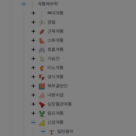
계통해부학
뼈대계통
관절
근육계통
소화계통
호흡계통
가슴안
비뇨계통
생식계통
복부골반안
발목 - 발
내분비샘
심장혈관계통
RI
발목 MRI
MRI
림프계통
프리미엄
신경계통
일반용어