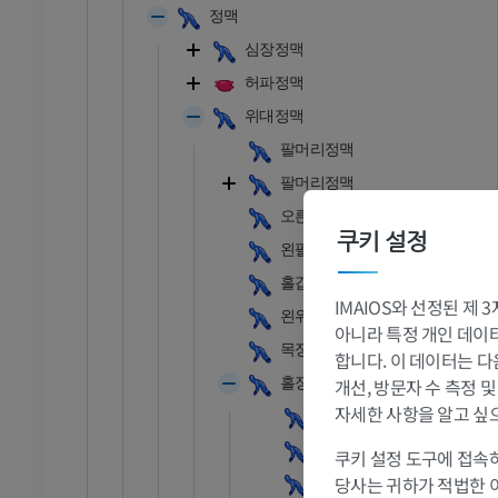
정맥
심장정맥
허파정맥
위대정맥
팔머리정맥
팔머리정맥
오른팔머리정맥
쿠키 설정
왼팔머리정맥
홀갑상정맥얼기
IMAIOS와 선정된 제
왼위갈비사이정맥
아니라 특정 개인 데이터(
발목 - 발
목정맥활
합니다. 이 데이터는 다
홀정맥
개선, 방문자 수 측정 
RI
발목 MRI
자세한 사항을 알고 싶
홀정맥활
MRI
오른위갈비사이정맥
쿠키 설정 도구에 접속하
프리미엄
당사는 귀하가 적법한 
반홀정맥