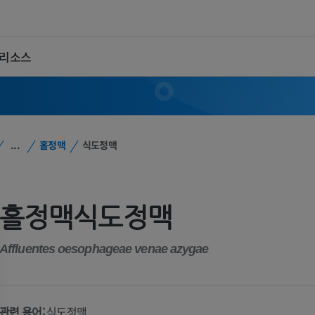
 리소스
...
홀정맥
식도정맥
홀정맥식도정맥
Affluentes oesophageae venae azygae
관련 용어:
식도정맥