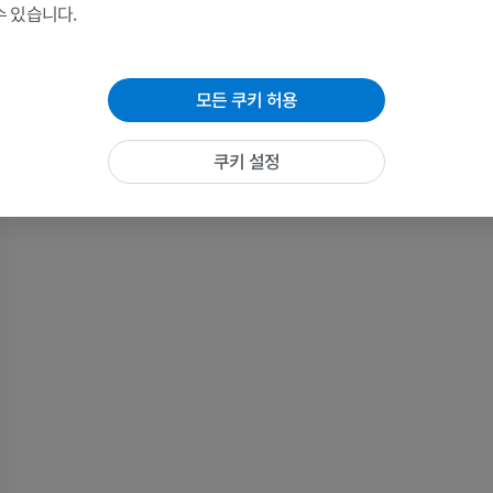
수 있습니다.
어깨 MRI
다리 방사선 
MRI
방사선 사진
프리미엄
무료
모든 쿠키 허용
손목 MRI
다리 MRI
쿠키 설정
MRI
MRI
프리미엄
프리미엄
팔꿈치 MRI
엉덩이 MRI
MRI
MRI
프리미엄
프리미엄
손 MRI
무릎 MRI
MRI
MRI
프리미엄
프리미엄
팔 방사선촬영
무릎 관절조영