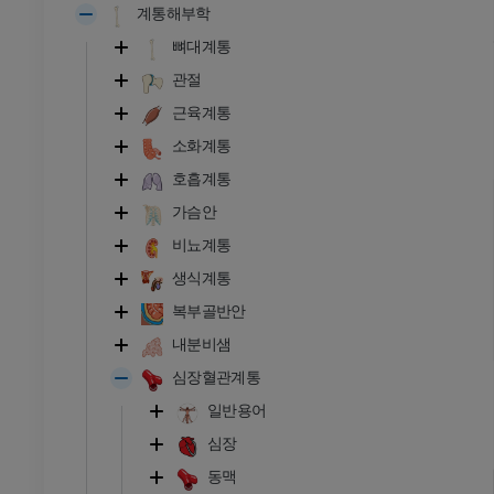
계통해부학
뼈대계통
관절
근육계통
소화계통
호흡계통
가슴안
비뇨계통
생식계통
복부골반안
내분비샘
심장혈관계통
일반용어
심장
동맥