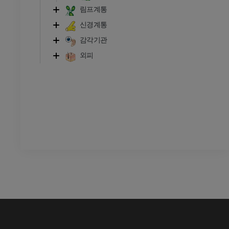
CT
림프계통
프리미엄
신경계통
감각기관
외피