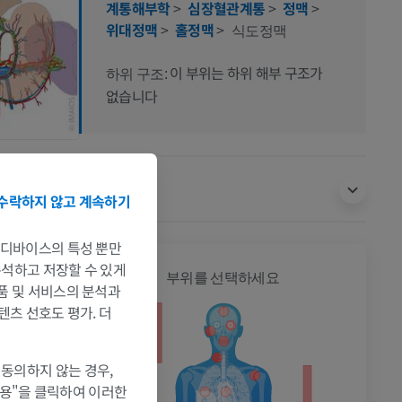
계통해부학
>
심장혈관계통
>
정맥
>
위대정맥
>
홀정맥
>
식도정맥
이 부위는 하위 해부 구조가
하위 구조:
없습니다
번역
수락하지 않고 계속하기
는 디바이스의 특성 뿐만
 분석하고 저장할 수 있게
전신
부위를 선택하세요
제품 및 서비스의 분석과
텐츠 선호도 평가. 더
 동의하지 않는 경우,
허용"을 클릭하여 이러한