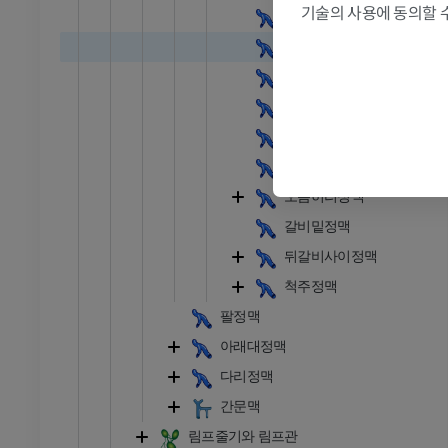
기술의 사용에 동의할 
덧반홀정맥
관절조영 CT
발앞부 MRI
절
MRI
식도정맥
프리미엄
기관지정맥
심장막정맥
RI
다리 MRI
세로칸정맥
MRI
위가로막정맥
프리미엄
오름허리정맥
갈비밑정맥
방사선 촬영
다리 방사선 촬영
 사진
방사선 사진
뒤갈비사이정맥
무료
척주정맥
팔정맥
다리
아래대정맥
삽화
다리정맥
프리미엄
간문맥
림프줄기와 림프관
발목 및 발 CT