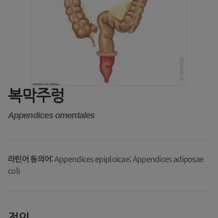
복막주렁
Appendices omentales
라틴어 동의어:
Appendices epiploicae; Appendices adiposae
coli