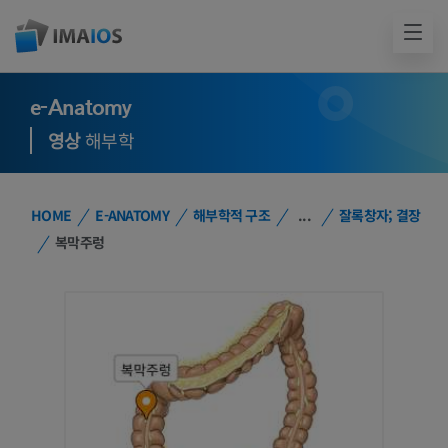
e-Anatomy
영상
해부학
HOME
E-ANATOMY
해부학적 구조
...
잘록창자; 결장
복막주렁