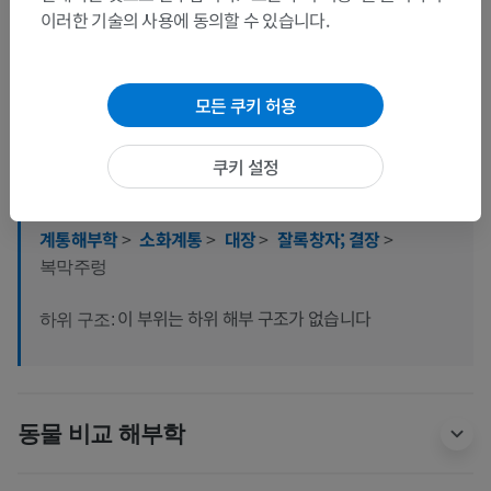
이러한 기술의 사용에 동의할 수 있습니다.
해부학적 계층
모든 쿠키 허용
인체 해부학 2
쿠키 설정
인체 해부학 1
계통해부학
>
소화계통
>
대장
>
잘록창자; 결장
>
복막주렁
이 부위는 하위 해부 구조가 없습니다
하위 구조:
동물 비교 해부학