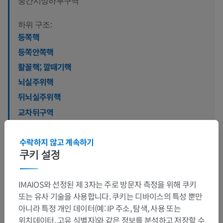
중간시상하부구역
하위 구조:
등쪽핵
등쪽안쪽핵
활꼴핵; 깔때기핵
뇌실주위핵
뒤뇌실주위핵
교차뒤구역
가쪽융기핵
시상하부배쪽안쪽핵
수락하지 않고 계속하기
쿠키 설정
인체 신경 해부학
IMAIOS와 선정된 제 3자는 주로 방문자 측정을 위해 쿠키
또는 유사 기술을 사용합니다. 쿠키는 디바이스의 특성 뿐만
아니라 특정 개인 데이터(예: IP 주소, 탐색, 사용 또는
위치데이터, 고유 식별자)와 같은 정보를 분석하고 저장할 수