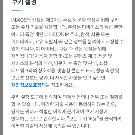
쿠키 설정
IMAIOS와 선정된 제 3자는 주로 방문자 측정을 위해 쿠키
또는 유사 기술을 사용합니다. 쿠키는 디바이스의 특성 뿐만
아니라 특정 개인 데이터(예: IP 주소, 탐색, 사용 또는
위치데이터, 고유 식별자)와 같은 정보를 분석하고 저장할 수
있게 합니다. 이 데이터는 다음 과 같은 목적을 위해
처리됩니다: 사용자 경험 및/또는 콘텐츠 제공, 제품 및
서비스의 분석과 개선, 방문자 수 측정 및 분석, 소셜
네트워크와의 상호작용, 맞춤형 콘텐츠 표시, 성능 측정 및
해부학적 계층
콘텐츠 선호도 평가. 더 자세한 사항을 알고 싶으면,
개인정보보호정책
을 참조하세요.
인체 해부학 2
쿠키 설정 도구에 접속하여 언제든 동의나 거부 또는 철회를
할 수 있습니다. 이러한 기술 사용에 동의하지 않는 경우,
인체
>
통합계통
>
심장혈관계통
>
전신동맥
>
당사는 귀하가 적법한 이익에 근거하여 쿠키 저장에
빗장밑동맥
>
척추동맥
>
뇌바닥동맥
>
반대하는 것으로 간주합니다. "모든 쿠키 허용"을 클릭하여
앞아래소뇌동맥
>
미로동맥
이러한 기술의 사용에 동의할 수 있습니다.