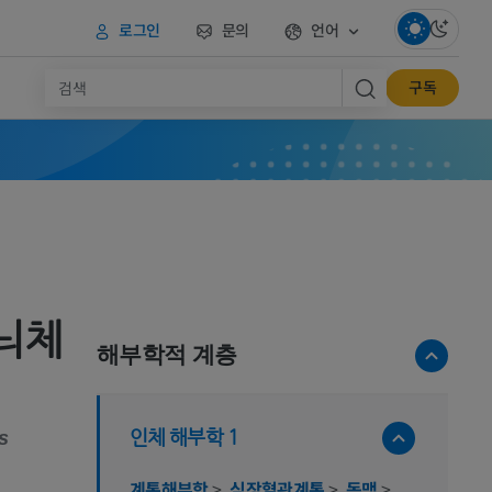
로그인
문의
언어
구독
늬체
해부학적 계층
인체 해부학 1
is
계통해부학
>
심장혈관계통
>
동맥
>