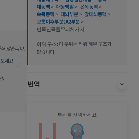
대동맥
>
대동맥활
>
온목동맥
>
속목동맥
>
대뇌부분
>
앞대뇌동맥
>
교통이후부분; A2부분
>
먼쪽안쪽줄무늬체가지
이 부위는 하위 해부 구조가
하위 구조:
아직 없습니다.
없습니다
 보세요
기:
번역
전신
부위를 선택하세요