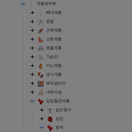
계통해부학
뼈대계통
관절
근육계통
소화계통
호흡계통
가슴안
비뇨계통
생식계통
복부골반안
내분비샘
심장혈관계통
발목 - 발
일반용어
심장
RI
발목 MRI
동맥
MRI