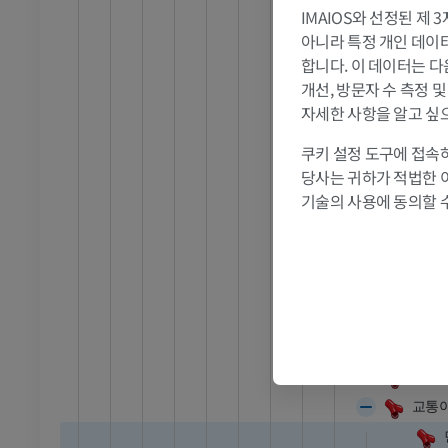
프리미엄
IMAIOS와 선정된 제
목부분
아니라 특정 개인 데이터(
바위부분
발목 및 발 CT
합니다. 이 데이터는 다
CT
해면굴부분
개선, 방문자 수 측정 
대뇌부분
프리미엄
자세한 사항을 알고 싶
눈동맥
쿠키 설정 도구에 접속하
위뇌하수체
당사는 귀하가 적법한 
뒤교통동맥
기술의 사용에 동의할 
앞맥락동맥
갈고리이랑
비스듬틀가
뇌막가지
앞대뇌동맥
앞대뇌
교통이