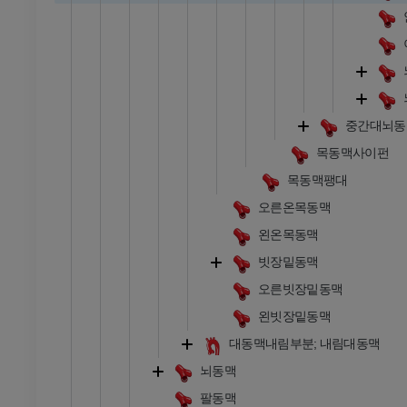
중간대뇌동
목동맥사이펀
목동맥팽대
오른온목동맥
왼온목동맥
빗장밑동맥
오른빗장밑동맥
왼빗장밑동맥
대동맥내림부분; 내림대동맥
뇌동맥
팔동맥