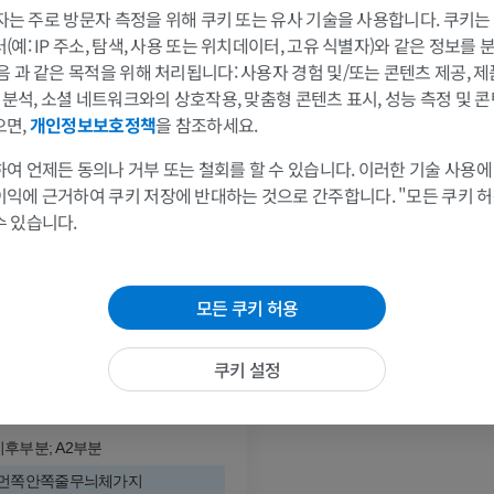
프리미엄
프리미엄
 3자는 주로 방문자 측정을 위해 쿠키 또는 유사 기술을 사용합니다. 쿠키
예: IP 주소, 탐색, 사용 또는 위치데이터, 고유 식별자)와 같은 정보를
팔 방사선촬영
무릎 관절조영
음 과 같은 목적을 위해 처리됩니다: 사용자 경험 및/또는 콘텐츠 제공, 
방사선 사진
CT 관절
및 분석, 소셜 네트워크와의 상호작용, 맞춤형 콘텐츠 표시, 성능 측정 및 콘
프리미엄
프리미엄
으면,
개인정보보호정책
을 참조하세요.
여 언제든 동의나 거부 또는 철회를 할 수 있습니다. 이러한 기술 사용에
팔
발목 및 발뒤부
동맥
이익에 근거하여 쿠키 저장에 반대하는 것으로 간주합니다. "모든 쿠키 
삽화
MRI
수 있습니다.
프리미엄
프리미엄
동맥
팔 혈관조영술
발앞부 MRI
모든 쿠키 허용
지
혈관조영
MRI
무료
프리미엄
쿠키 설정
가시인간프로젝트
다리 CTA
동맥: 교통이전부분
사진
CT
후부분; A2부분
프리미엄
프리미엄
먼쪽안쪽줄무늬체가지