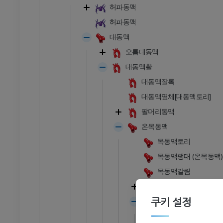
허파동맥
프리미엄
허파동맥
대동맥
관절조영 CT
발앞부 MRI
절
MRI
오름대동맥
프리미엄
대동맥활
대동맥잘록
RI
다리 MRI
대동맥옆체[대동맥토리]
MRI
팔머리동맥
프리미엄
온목동맥
목동맥토리
방사선 촬영
다리 방사선 촬영
 사진
방사선 사진
목동맥팽대 (온목동맥)
무료
목동맥갈림
바깥목동맥
다리
쿠키 설정
속목동맥
삽화
속목동맥분절(Bouthi