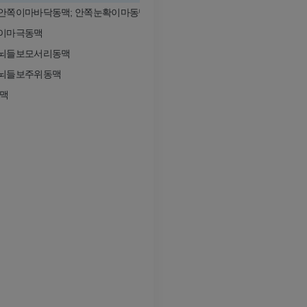
안쪽이마바닥동맥; 안쪽눈확이마동맥
다리 동맥 및
이마극동맥
CT
뇌들보모서리동맥
무료
뇌들보주위동맥
다리 혈관조
맥
혈관조영
무료