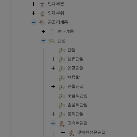
인체부분
인체부위
근골격계통
뼈대계통
관절
관절
섬유관절
연골관절
뼈융합
윤활관절
못움직관절
좀움직관절
움직관절
귓속뼈관절
귓속뼈섬유관절