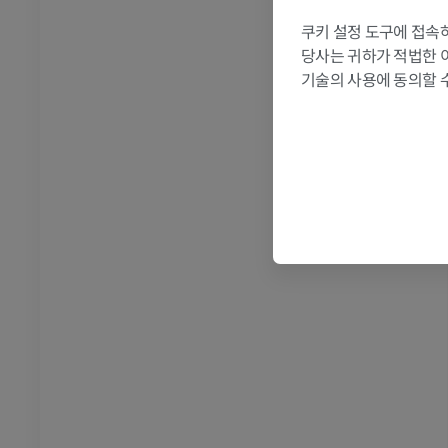
쿠키 설정 도구에 접속하
RI
발목 MRI
당사는 귀하가 적법한 
MRI
기술의 사용에 동의할 
프리미엄
관절조영 CT
발앞부 MRI
절
MRI
프리미엄
RI
다리 MRI
MRI
프리미엄
방사선 촬영
다리 방사선 촬영
 사진
방사선 사진
무료