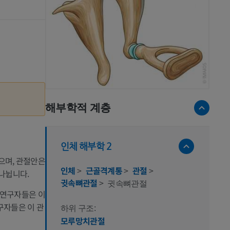
해부학적 계층
인체 해부학 2
으며, 관절안은
인체
>
근골격계통
>
관절
>
나뉩니다.
귓속뼈관절
>
귓속뼈관절
 연구자들은 이
구자들은 이 관
하위 구조:
모루망치관절