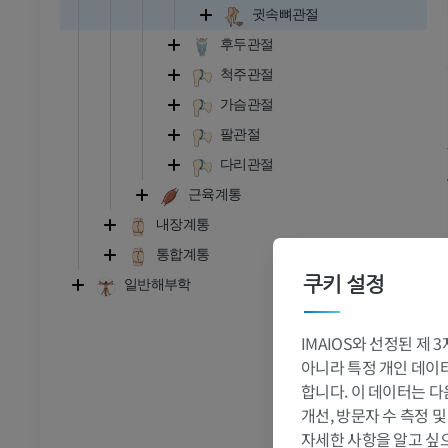
귓속뼈관절
후두관절
척주관절
가슴관절
팔관절
다리관절
근육계통
내장계통
통합계통
쿠키 설정
일반해부학
IMAIOS와 선정된 제
아니라 특정 개인 데이터(
합니다. 이 데이터는 다
개선, 방문자 수 측정 
자세한 사항을 알고 싶
발목 - 발