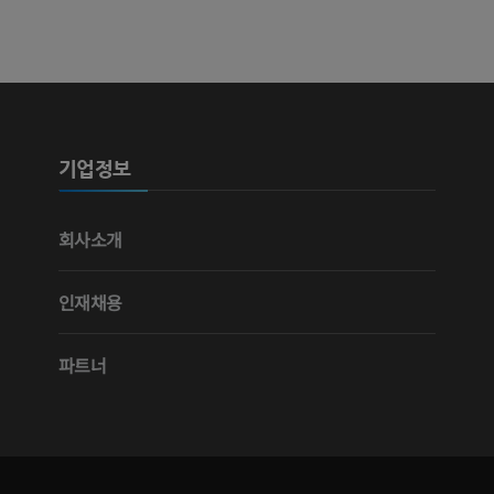
사진
CT
프리미엄
프리미엄
다리 동맥 및
CT
기업정보
무료
다리 혈관조
회사소개
혈관조영
무료
인재채용
파트너