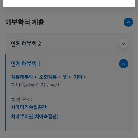
해부학적 계층
인체 해부학 2
인체 해부학 1
계통해부학
>
소화계통
>
입
>
치아
>
치아속질공간[치수공간]
하위 구조:
치아머리속질공간
치아뿌리관[치아속질관]