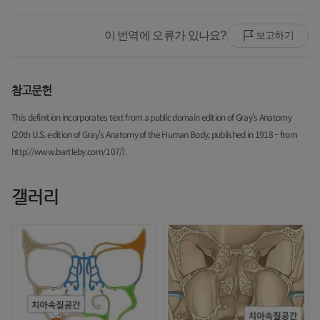
이 번역에 오류가 있나요?
보고하기
참고문헌
This definition incorporates text from a public domain edition of Gray's Anatomy
(20th U.S. edition of Gray's Anatomy of the Human Body, published in 1918 – from
http://www.bartleby.com/107/).
갤러리