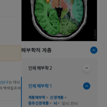
해부학적 계층
인체 해부학 2
는 대뇌
뇌반구
인체 해부학 1
의 백색질과 바
계통해부학
>
신경계통
>
중추신경계통
>
뇌
>
앞뇌; 전뇌