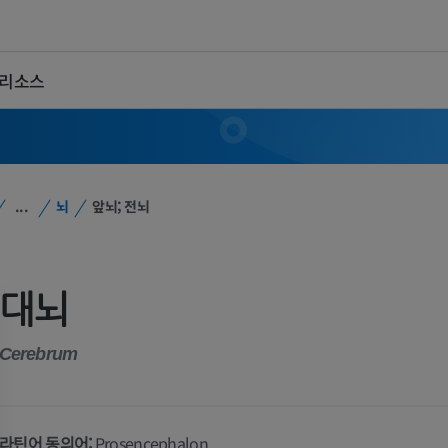
 리소스
...
뇌
앞뇌; 전뇌
대뇌
Cerebrum
라틴어 동의어:
Prosencephalon