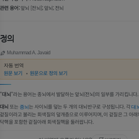
관련 용어:
앞뇌 [전뇌]; 앞뇌; 전뇌
정의
Muhammad A. Javaid
자동 번역
원문 보기
원문으로 정의 보기
"
대뇌
"라는 용어는 종뇌에서 발달하는 앞뇌(전뇌)의 일부를 가리킵니다.
대뇌
또는
는 사이뇌를 덮는 두 개의 대뇌반구로 구성됩니다. 각
종뇌
대
겉질이라고 불리는 회색질의 덮개층으로 이루어지며, 이 겉질은 그 아래
닥핵을 포함한 겉질아래 회색질핵을 둘러쌉니다.