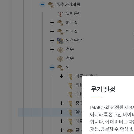
중추신경계통
일반용어
회색질
백색질
뇌척수막
척수
척수
뇌
마름뇌; 후뇌
외형
쿠키 설정
내형
중간뇌; 중뇌
IMAIOS와 선정된 제
앞뇌; 전뇌
아니라 특정 개인 데이터(
합니다. 이 데이터는 다
뇌줄기
개선, 방문자 수 측정 
끝뇌; 종뇌; 대뇌