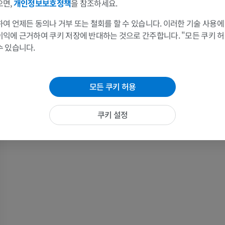
으면,
개인정보보호정책
을 참조하세요.
팔
다리
여 언제든 동의나 거부 또는 철회를 할 수 있습니다. 이러한 기술 사용에
이익에 근거하여 쿠키 저장에 반대하는 것으로 간주합니다. "모든 쿠키 
팔 MRI
다리
수 있습니다.
MRI
삽화
프리미엄
프리미엄
모든 쿠키 허용
어깨 MRI
다리 방사선 
MRI
방사선 사진
쿠키 설정
프리미엄
무료
손목 MRI
다리 MRI
MRI
MRI
프리미엄
프리미엄
팔꿈치 MRI
엉덩이 MRI
MRI
MRI
프리미엄
프리미엄