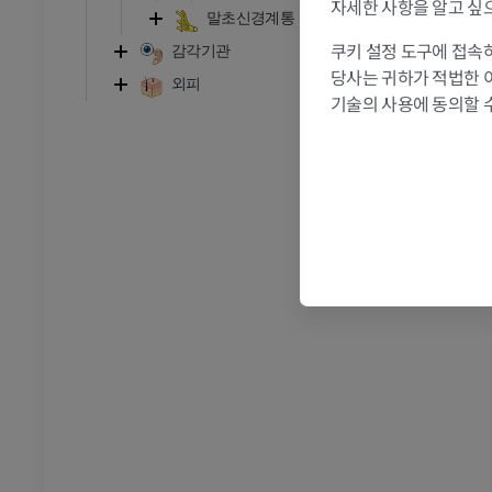
자세한 사항을 알고 싶
말초신경계통
발목 - 발
쿠키 설정 도구에 접속하
감각기관
당사는 귀하가 적법한 
RI
발목 MRI
외피
기술의 사용에 동의할 
MRI
프리미엄
관절조영 CT
발앞부 MRI
절
MRI
프리미엄
RI
다리 MRI
MRI
프리미엄
방사선 촬영
다리 방사선 촬영
 사진
방사선 사진
무료