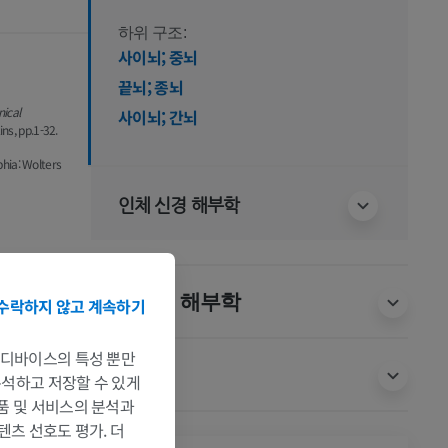
하위 구조:
사이뇌; 중뇌
끝뇌; 종뇌
nical
사이뇌; 간뇌
ins, pp.1-32.
lphia: Wolters
인체 신경 해부학
동물 비교 해부학
수락하지 않고 계속하기
는 디바이스의 특성 뿐만
번역
 분석하고 저장할 수 있게
제품 및 서비스의 분석과
텐츠 선호도 평가. 더