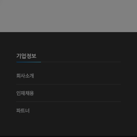
가시인간프로젝트
다리 CTA
사진
CT
프리미엄
프리미엄
다리 동맥 및
CT
기업정보
무료
다리 혈관조
회사소개
혈관조영
무료
인재채용
파트너