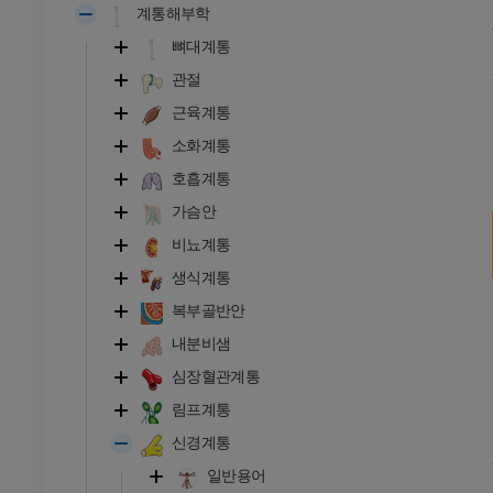
계통해부학
뼈대계통
관절
근육계통
소화계통
호흡계통
가슴안
비뇨계통
생식계통
복부골반안
내분비샘
심장혈관계통
림프계통
신경계통
일반용어