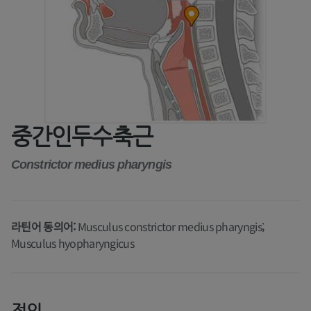
중간인두수축근
Constrictor medius pharyngis
라틴어 동의어:
Musculus constrictor medius pharyngis;
Musculus hyopharyngicus