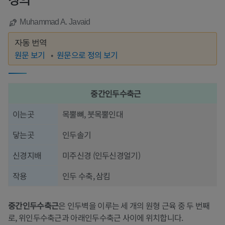
정의
Muhammad A. Javaid
자동 번역
원문 보기
원문으로 정의 보기
중간인두수축근
이는곳
목뿔뼈, 붓목뿔인대
닿는곳
인두솔기
신경지배
미주신경 (인두신경얼기)
작용
인두 수축, 삼킴
중간인두수축근
은 인두벽을 이루는 세 개의 원형 근육 중 두 번째
로, 위인두수축근과 아래인두수축근 사이에 위치합니다.