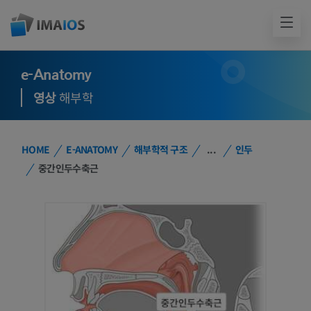
e-Anatomy
영상
해부학
HOME
E-ANATOMY
해부학적 구조
...
인두
중간인두수축근