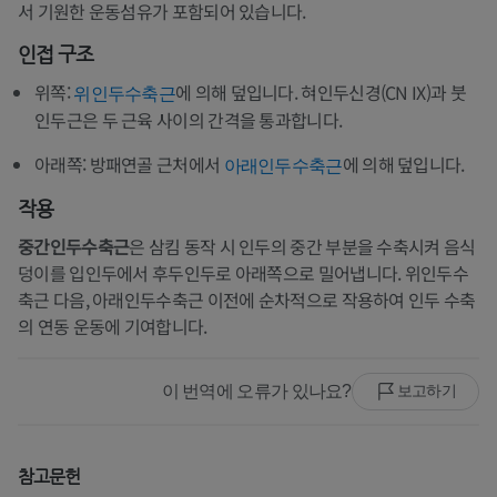
서 기원한 운동섬유가 포함되어 있습니다.
인접 구조
위쪽:
에 의해 덮입니다. 혀인두신경(CN IX)과 붓
위인두수축근
인두근은 두 근육 사이의 간격을 통과합니다.
아래쪽: 방패연골 근처에서
에 의해 덮입니다.
아래인두수축근
작용
중간인두수축근
은 삼킴 동작 시 인두의 중간 부분을 수축시켜 음식
덩이를 입인두에서 후두인두로 아래쪽으로 밀어냅니다. 위인두수
축근 다음, 아래인두수축근 이전에 순차적으로 작용하여 인두 수축
의 연동 운동에 기여합니다.
이 번역에 오류가 있나요?
보고하기
참고문헌