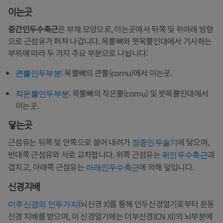
이는곳
중간인두수축근
은 부채 모양으로, 이는곳에서 뒤쪽 및 위아래 방향
으로 근섬유가 퍼져 나갑니다. 목뿔뼈와 붓목뿔인대에서 기시하는
부위에 따라 두 가지 주요 부분으로 나뉩니다:
: 목뿔뼈의 큰뿔(cornu)에서 이는곳.
큰뿔인두부분
: 목뿔뼈의 작은뿔(cornu) 및 붓목뿔인대에서
작은뿔인두부분
이는곳.
닿는곳
근섬유는 뒤쪽 및 안쪽으로 쓸어 내려가
에 닿으며,
정중인두솔기
반대쪽 근섬유와 서로 교차합니다. 위쪽 근섬유는
과
위인두수축근
겹치고, 아래쪽 근섬유는
에 의해 덮입니다.
아래인두수축근
신경지배
(뇌신경 X)를 통해 인두신경얼기로부터 운동
미주신경의 인두가지
신경 지배를 받으며, 이 신경얼기에는 더부신경(CN XI)의 뇌부분에