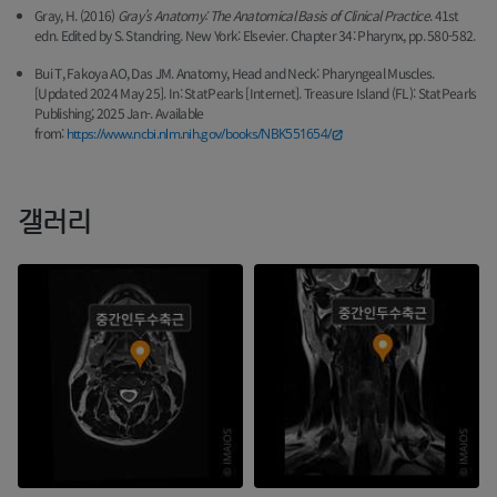
Gray, H. (2016)
Gray’s Anatomy: The Anatomical Basis of Clinical Practice
. 41st
edn. Edited by S. Standring. New York: Elsevier. Chapter 34: Pharynx, pp. 580-582.
Bui T, Fakoya AO, Das JM. Anatomy, Head and Neck: Pharyngeal Muscles.
[Updated 2024 May 25]. In: StatPearls [Internet]. Treasure Island (FL): StatPearls
Publishing; 2025 Jan-. Available
from:
https://www.ncbi.nlm.nih.gov/books/NBK551654/
갤러리