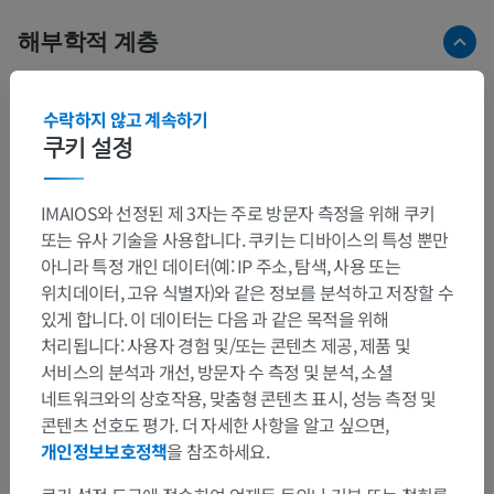
해부학적 계층
수락하지 않고 계속하기
인체 해부학 2
쿠키 설정
인체 해부학 1
IMAIOS와 선정된 제 3자는 주로 방문자 측정을 위해 쿠키
또는 유사 기술을 사용합니다. 쿠키는 디바이스의 특성 뿐만
인체 신경 해부학
아니라 특정 개인 데이터(예: IP 주소, 탐색, 사용 또는
위치데이터, 고유 식별자)와 같은 정보를 분석하고 저장할 수
말초신경계
>
내장갈래
있게 합니다. 이 데이터는 다음 과 같은 목적을 위해
처리됩니다: 사용자 경험 및/또는 콘텐츠 제공, 제품 및
하위 구조:
서비스의 분석과 개선, 방문자 수 측정 및 분석, 소셜
등허리부분
네트워크와의 상호작용, 맞춤형 콘텐츠 표시, 성능 측정 및
머리엉치부분
콘텐츠 선호도 평가. 더 자세한 사항을 알고 싶으면,
개인정보보호정책
을 참조하세요.
내장신경얼기
창자신경얼기