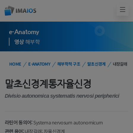
e-Anatomy
영상
해부학
HOME
E-ANATOMY
해부학적 구조
말초신경계
내장갈래
말초신경계통자율신경
Divisio autonomica systematis nervosi peripherici
라틴어 동의어:
Systema nervosum autonomicum
관련 용어:
내장갈래; 자율신경계