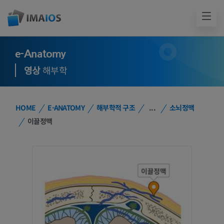
e-Anatomy
영상
해부학
HOME
E-ANATOMY
해부학적 구조
...
소뇌정맥
이끌정맥