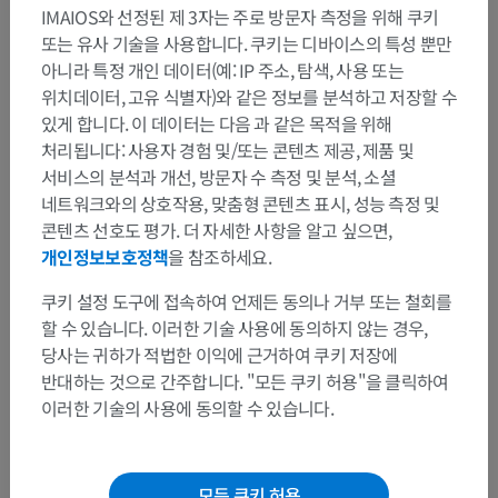
IMAIOS와 선정된 제 3자는 주로 방문자 측정을 위해 쿠키
또는 유사 기술을 사용합니다. 쿠키는 디바이스의 특성 뿐만
아니라 특정 개인 데이터(예: IP 주소, 탐색, 사용 또는
인체 해부학 1
위치데이터, 고유 식별자)와 같은 정보를 분석하고 저장할 수
있게 합니다. 이 데이터는 다음 과 같은 목적을 위해
인체 신경 해부학
처리됩니다: 사용자 경험 및/또는 콘텐츠 제공, 제품 및
서비스의 분석과 개선, 방문자 수 측정 및 분석, 소셜
중추신경계통
>
뇌 및 척수의 혈액공급
>
뇌혈액공급
>
네트워크와의 상호작용, 맞춤형 콘텐츠 표시, 성능 측정 및
소뇌정맥
>
이끌정맥
콘텐츠 선호도 평가. 더 자세한 사항을 알고 싶으면,
개인정보보호정책
을 참조하세요.
하위 구조:
마루이끌정맥
쿠키 설정 도구에 접속하여 언제든 동의나 거부 또는 철회를
할 수 있습니다. 이러한 기술 사용에 동의하지 않는 경우,
꼭지이끌정맥
당사는 귀하가 적법한 이익에 근거하여 쿠키 저장에
관절융기이끌정맥
반대하는 것으로 간주합니다. "모든 쿠키 허용"을 클릭하여
뒤통수이끌정맥
이러한 기술의 사용에 동의할 수 있습니다.
혀밑신경관정맥얼기
타원구멍정맥얼기
모든 쿠키 허용