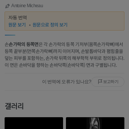
Antoine Micheau
자동 번역
원문 보기
원문으로 정의 보기
손
손가락의 등쪽면
은 각 손가락의 등쪽 기저부(몸쪽손가락뼈)에서
등쪽 끝부분(먼쪽손가락뼈)까지 이어지며, 손발톱바닥과 폄힘줄을
덮는 피부를 포함하는, 손가락 뒤쪽의 해부학적 부위로 정의됩니다.
이 면은 손바닥을 향하는 손바닥쪽(손바닥쪽) 면과 구별됩니다.
이 번역에 오류가 있나요?
보고하기
갤러리