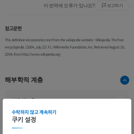
이 번역에 오류가 있나요?
보고하기
참고문헌
This definition incorporates text from the wikipedia website - Wikipedia: The free
encyclopedia. (2004, July 22). FL: Wikimedia Foundation, Inc. Retrieved August 10,
2004, from http://www.wikipedia.org
해부학적 계층
인체 해부학 2
수락하지 않고 계속하기
쿠키 설정
인체 해부학 1
계통해부학
>
신경계통
>
중추신경계통
>
뇌
>