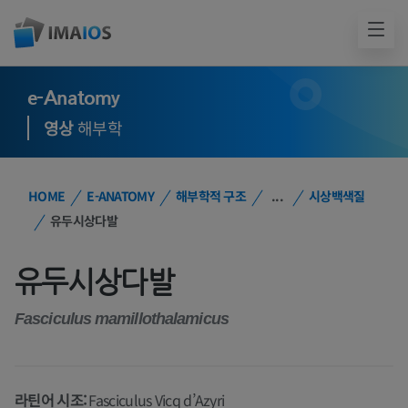
e-Anatomy
영상
해부학
HOME
E-ANATOMY
해부학적 구조
...
시상백색질
유두시상다발
유두시상다발
Fasciculus mamillothalamicus
라틴어 시조:
Fasciculus Vicq d’Azyri