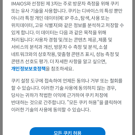
IMAIOS와 선정된 제 3자는 주로 방문자 측정을 위해 쿠키
앞뇌; 전뇌
>
사이뇌; 중뇌
>
시상
>
시상백색질
>
또는 유사 기술을 사용합니다. 쿠키는 디바이스의 특성 뿐만
유두시상다발
아니라 특정 개인 데이터(예: IP 주소, 탐색, 사용 또는
위치데이터, 고유 식별자)와 같은 정보를 분석하고 저장할 수
이 부위는 하위 해부 구조가 없습니다
하위 구조:
있게 합니다. 이 데이터는 다음 과 같은 목적을 위해
처리됩니다: 사용자 경험 및/또는 콘텐츠 제공, 제품 및
서비스의 분석과 개선, 방문자 수 측정 및 분석, 소셜
인체 신경 해부학
네트워크와의 상호작용, 맞춤형 콘텐츠 표시, 성능 측정 및
콘텐츠 선호도 평가. 더 자세한 사항을 알고 싶으면,
개인정보보호정책
을 참조하세요.
번역
쿠키 설정 도구에 접속하여 언제든 동의나 거부 또는 철회를
할 수 있습니다. 이러한 기술 사용에 동의하지 않는 경우,
당사는 귀하가 적법한 이익에 근거하여 쿠키 저장에
반대하는 것으로 간주합니다. "모든 쿠키 허용"을 클릭하여
문제를 발견하셨나요?
이러한 기술의 사용에 동의할 수 있습니다.
수정이나, 번역 또는 콘텐츠 개선에 제안이 있으면 언제든
연락 주세요.
모든 쿠키 허용