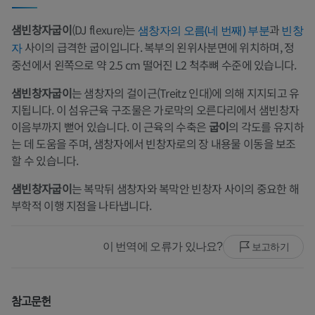
샘빈창자굽이
(DJ flexure)는
과
샘창자의 오름(네 번째) 부분
빈창
사이의 급격한 굽이입니다. 복부의 왼위사분면에 위치하며, 정
자
중선에서 왼쪽으로 약 2.5 cm 떨어진 L2 척추뼈 수준에 있습니다.
샘빈창자굽이
는 샘창자의 걸이근(Treitz 인대)에 의해 지지되고 유
지됩니다. 이 섬유근육 구조물은 가로막의 오른다리에서 샘빈창자
이음부까지 뻗어 있습니다. 이 근육의 수축은
굽이
의 각도를 유지하
는 데 도움을 주며, 샘창자에서 빈창자로의 장 내용물 이동을 보조
할 수 있습니다.
샘빈창자굽이
는 복막뒤 샘창자와 복막안 빈창자 사이의 중요한 해
부학적 이행 지점을 나타냅니다.
이 번역에 오류가 있나요?
보고하기
참고문헌