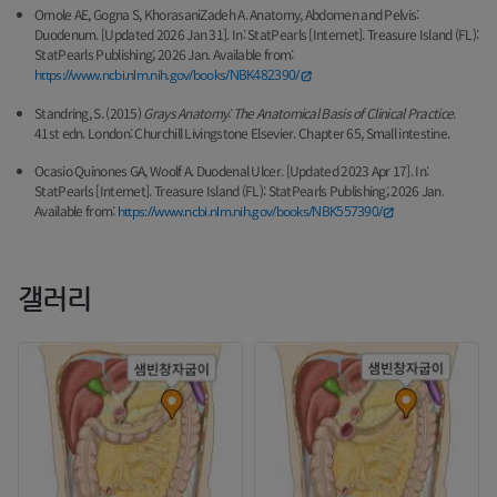
Omole AE, Gogna S, KhorasaniZadeh A. Anatomy, Abdomen and Pelvis:
Duodenum. [Updated 2026 Jan 31]. In: StatPearls [Internet]. Treasure Island (FL):
StatPearls Publishing; 2026 Jan. Available from:
https://www.ncbi.nlm.nih.gov/books/NBK482390/
Standring, S. (2015)
Grays Anatomy: The Anatomical Basis of Clinical Practice
.
41st edn. London: Churchill Livingstone Elsevier. Chapter 65, Small intestine.
Ocasio Quinones GA, Woolf A. Duodenal Ulcer. [Updated 2023 Apr 17]. In:
StatPearls [Internet]. Treasure Island (FL): StatPearls Publishing; 2026 Jan.
Available from:
https://www.ncbi.nlm.nih.gov/books/NBK557390/
갤러리