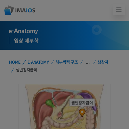
e-Anatomy
영상
해부학
HOME
E-ANATOMY
해부학적 구조
...
샘창자
샘빈창자굽이