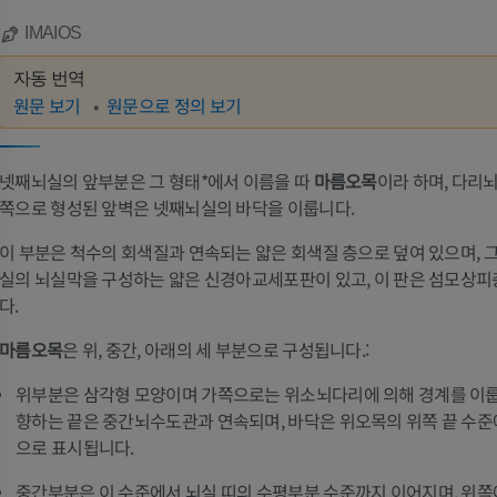
IMAIOS
자동 번역
원문 보기
원문으로 정의 보기
넷째뇌실의 앞부분은 그 형태*에서 이름을 따
마름오목
이라 하며, 다리
쪽으로 형성된 앞벽은 넷째뇌실의 바닥을 이룹니다.
이 부분은 척수의 회색질과 연속되는 얇은 회색질 층으로 덮여 있으며, 
실의 뇌실막을 구성하는 얇은 신경아교세포판이 있고, 이 판은 섬모상
다.
마름오목
은 위, 중간, 아래의 세 부분으로 구성됩니다.:
위부분은 삼각형 모양이며 가쪽으로는 위소뇌다리에 의해 경계를 이룹
향하는 끝은 중간뇌수도관과 연속되며, 바닥은 위오목의 위쪽 끝 수
으로 표시됩니다.
중간부분은 이 수준에서 뇌실 띠의 수평부분 수준까지 이어지며, 위