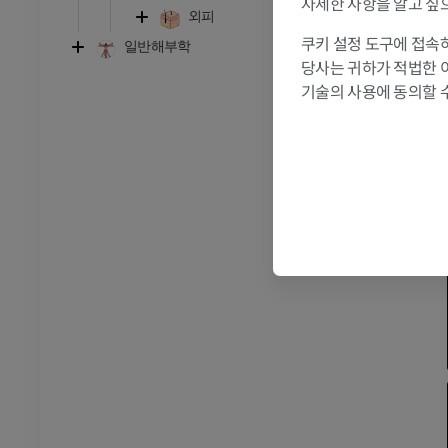
자세한 사항을 알고 싶
발목 - 발
외피
쿠키 설정 도구에 접속하
일반해부학
당사는 귀하가 적법한 
RI
발목 MRI
기술의 사용에 동의할 
MRI
프리미엄
관절조영 CT
발앞부 MRI
절
MRI
프리미엄
RI
다리 MRI
MRI
프리미엄
방사선 촬영
다리 방사선 촬영
 사진
방사선 사진
무료