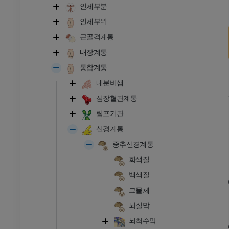
인체부분
인체부위
근골격계통
내장계통
통합계통
내분비샘
심장혈관계통
림프기관
신경계통
중추신경계통
회색질
백색질
그물체
뇌실막
뇌척수막