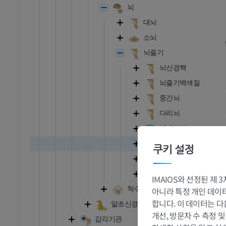
뇌
대뇌
소뇌
뇌줄기
뇌신경핵
뇌줄기백색질
중간뇌
다리뇌
넷째뇌실
마름오목
쿠키 설정
넷째뇌실천장
숨뇌
IMAIOS와 선정된 제
척수
아니라 특정 개인 데이터(
합니다. 이 데이터는 다
말초신경계
개선, 방문자 수 측정 
감각기관