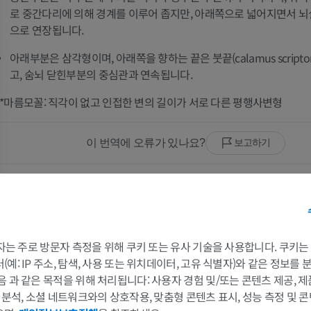
로 중간다리에 의해 경계를 이루어 좁지만, 아래쪽으로 넓어지면서 
으로 연장됩니다.
아래부분은 삼각형이며, 아래쪽을 향하는 끝은 붓끝(calamus scriptor
고, 숨뇌 닫힌부분의 중심관과 연속됩니다.
*마름모꼴: 직각이 없고 인접한 변의 길이가 서로 다른 평행사변형
이 번역에 오류가 있나요?
보고하기
참고문헌
This definition incorporates text from a public domain edition of Gray's Anatomy (20th U.S. e
Anatomy of the Human Body, published in 1918 – from http://www.bartleby.com/107/).
 3자는 주로 방문자 측정을 위해 쿠키 또는 유사 기술을 사용합니다. 쿠키
예: IP 주소, 탐색, 사용 또는 위치데이터, 고유 식별자)와 같은 정보를
음 과 같은 목적을 위해 처리됩니다: 사용자 경험 및/또는 콘텐츠 제공, 
갤러리
및 분석, 소셜 네트워크와의 상호작용, 맞춤형 콘텐츠 표시, 성능 측정 및 콘