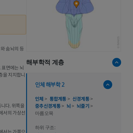
뇌와 숨뇌의 등
해부학적 계층
그 표면에는 뇌
피층을 지지합니
인체 해부학 2
인체
>
통합계통
>
신경계통
>
니다. 위쪽을
중추신경계통
>
뇌
>
뇌줄기
>
준에서의 가상선
마름오목
하위 구조:
쪽에서는 가쪽으