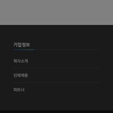
가시인간프로젝트
다리 CTA
사진
CT
프리미엄
프리미엄
다리 동맥 및
CT
기업정보
무료
다리 혈관조
회사소개
혈관조영
무료
인재채용
파트너