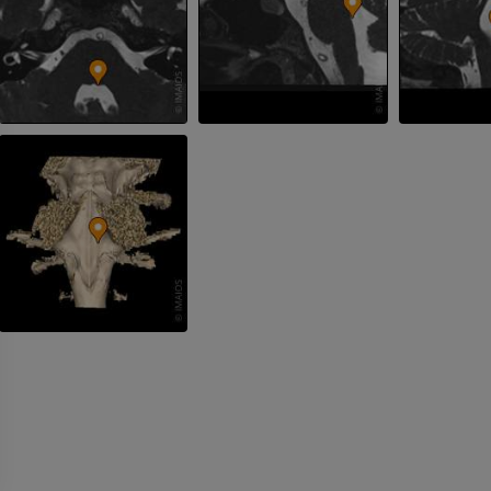
손 MRI
무릎 MRI
MRI
MRI
프리미엄
프리미엄
팔 방사선촬영
무릎 관절조영
방사선 사진
CT 관절
프리미엄
프리미엄
팔
발목 및 발뒤부
삽화
MRI
프리미엄
프리미엄
팔 혈관조영술
발앞부 MRI
혈관조영
MRI
무료
프리미엄