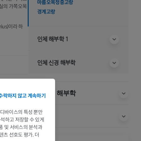
마름오목정중고랑
뇌실의 가쪽오목
경계고랑
ius)이라 하
인체 해부학 1
인체 신경 해부학
동물 비교 해부학
수락하지 않고 계속하기
dition of Gray's
는 디바이스의 특성 뿐만
번역
 분석하고 저장할 수 있게
제품 및 서비스의 분석과
텐츠 선호도 평가. 더