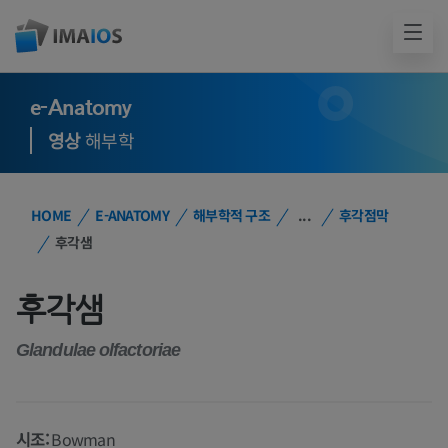
e-Anatomy
영상
해부학
HOME
E-ANATOMY
해부학적 구조
...
후각점막
후각샘
후각샘
Glandulae olfactoriae
시조:
Bowman