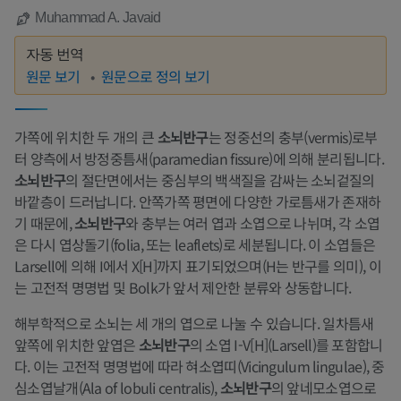
Muhammad A. Javaid
자동 번역
원문 보기
원문으로 정의 보기
가쪽에 위치한 두 개의 큰
소뇌반구
는 정중선의 충부(vermis)로부
터 양측에서 방정중틈새(paramedian fissure)에 의해 분리됩니다.
소뇌반구
의 절단면에서는 중심부의 백색질을 감싸는 소뇌겉질의
바깥층이 드러납니다. 안쪽가쪽 평면에 다양한 가로틈새가 존재하
기 때문에,
소뇌반구
와 충부는 여러 엽과 소엽으로 나뉘며, 각 소엽
은 다시 엽상돌기(folia, 또는 leaflets)로 세분됩니다. 이 소엽들은
Larsell에 의해 I에서 X[H]까지 표기되었으며(H는 반구를 의미), 이
는 고전적 명명법 및 Bolk가 앞서 제안한 분류와 상동합니다.
해부학적으로 소뇌는 세 개의 엽으로 나눌 수 있습니다. 일차틈새
앞쪽에 위치한 앞엽은
소뇌반구
의 소엽 I-V[H](Larsell)를 포함합니
다. 이는 고전적 명명법에 따라 혀소엽띠(Vicingulum lingulae), 중
심소엽날개(Ala of lobuli centralis),
소뇌반구
의 앞네모소엽으로