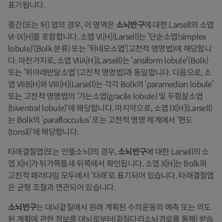
표기됩니다.
중간(또는 뒤) 엽의 경우, 이 영역은
소뇌반구
에 대한 Larsell의 소엽
VI-IX[H]를 포함합니다. 소엽 VI[H](Larsell)는 '단순소엽(simplex
lobule)'(Bolk 분류) 또는 '뒤네모소엽'(고전적 명명법)에 해당합니
다. 마찬가지로, 소엽 VIIA[H](Larsell)는 'ansiform lobule'(Bolk)
또는 '위아래반달소엽'(고전적 명명법)과 동일합니다. 다음으로, 소
엽 VIIB[H]와 VIII[H](Larsell)는 각각 Bolk의 'paramedian lobule'
또는 고전적 명명법의 '가는소엽(gracile lobule) 및 두힘살소엽
(biventral lobule)'에 해당합니다. 마지막으로, 소엽 IX[H](Larsell)
는 Bolk의 'paraflocculus' 또는 고전적 명명 체계에서 '편도
(tonsil)'에 해당합니다.
타래결절엽(또는 안뜰소뇌)의 경우,
소뇌반구
에 대한 Larsell의 소
엽 X[H]가 뒤가쪽틈새 뒤쪽에서 확인됩니다. 소엽 X[H]는 Bolk와
고전적 패러다임 모두에서 '타래'로 표기되어 있습니다. 타래결절엽
은 균형 조절과 연관되어 있습니다.
소뇌반구
는 대뇌겉질에서 원래 계획된 수의운동의 예측 또는 의도
된 계획에 관한 정보를 대뇌로부터(겉질다리소뇌경로를 통해) 받습