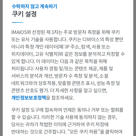
cortex. Minneapolis: University of Minnesota Press.
수락하지 않고 계속하기
쿠키 설정
Snell, R.S. (2010). ‘Chapter6: The Cerebellum and its Connections’, in
Clinical
Neuroanatomy
. (7th ed.) Philadelphia: Wolters Kluwer Health/Lippincott Williams
& Wilkins, pp. 232-233.
IMAIOS와 선정된 제 3자는 주로 방문자 측정을 위해 쿠키
또는 유사 기술을 사용합니다. 쿠키는 디바이스의 특성 뿐만
아니라 특정 개인 데이터(예: IP 주소, 탐색, 사용 또는
갤러리
위치데이터, 고유 식별자)와 같은 정보를 분석하고 저장할 수
있게 합니다. 이 데이터는 다음 과 같은 목적을 위해
처리됩니다: 사용자 경험 및/또는 콘텐츠 제공, 제품 및
서비스의 분석과 개선, 방문자 수 측정 및 분석, 소셜
네트워크와의 상호작용, 맞춤형 콘텐츠 표시, 성능 측정 및
콘텐츠 선호도 평가. 더 자세한 사항을 알고 싶으면,
개인정보보호정책
을 참조하세요.
쿠키 설정 도구에 접속하여 언제든 동의나 거부 또는 철회를
할 수 있습니다. 이러한 기술 사용에 동의하지 않는 경우,
당사는 귀하가 적법한 이익에 근거하여 쿠키 저장에
반대하는 것으로 간주합니다. "모든 쿠키 허용"을 클릭하여