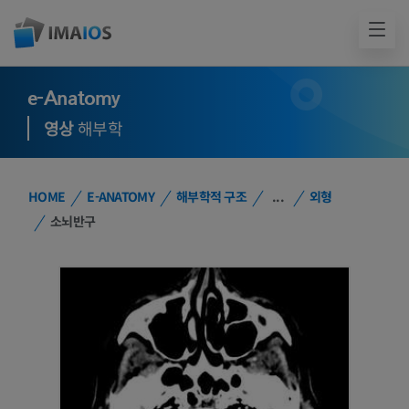
e-Anatomy
영상
해부학
HOME
E-ANATOMY
해부학적 구조
...
외형
소뇌반구