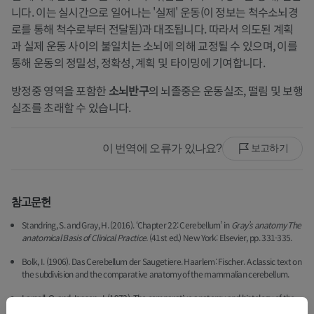
니다. 이는 실시간으로 일어나는 '실제' 운동(이 정보는 척수소뇌경
로를 통해 척수로부터 전달됨)과 대조됩니다. 따라서 의도된 계획
과 실제 운동 사이의 불일치는 소뇌에 의해 교정될 수 있으며, 이를
통해 운동의 정밀성, 정확성, 계획 및 타이밍에 기여합니다.
방정중 영역을 포함한
소뇌반구
의 뇌졸중은 운동실조, 떨림 및 보행
실조를 초래할 수 있습니다.
이 번역에 오류가 있나요?
보고하기
참고문헌
Standring, S. and Gray, H. (2016). ‘Chapter 22: Cerebellum’ in
Gray’s anatomy The
anatomical Basis of Clinical Practice.
(41st ed.) New York: Elsevier, pp. 331-335.
Bolk, I. (1906). Das Cerebellum der Saugetiere. Haarlem: Fischer. A classic text on
the subdivision and the comparative anatomy of the mammalian cerebellum.
Larsell, O. and Jansen, J. (1972). The comparative anatomy and histology of the
cerebellum. III. The human cerebellum, cerebellar connections, and cerebellar