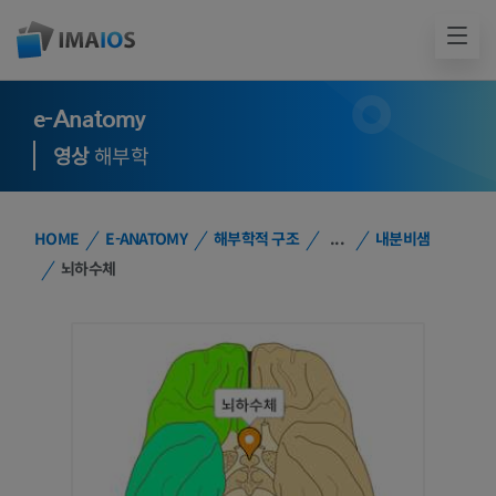
e-Anatomy
영상
해부학
HOME
E-ANATOMY
해부학적 구조
...
내분비샘
뇌하수체