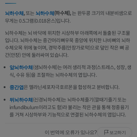
,
또는
(하수체),
는 완두콩 크기의 내분비샘으로
뇌하수체
뇌하수체
무게는 0.5그램(0.018온스)입니다.
뇌하수체는 뇌 바닥에 위치한 시상하부 아래쪽에서 돌출된 구조물
입니다. 뇌하수체는 중간머리뼈우묵 중앙에 위치한 나비뼈의 뇌하
수체오목 위에 놓이며, 경막주름(안장가로막)으로 덮인 작은 뼈 공
간(안장) 안에 둘러싸여 있습니다.
(샘뇌하수체)는 여러 생리적 과정(스트레스, 성장, 생
앞뇌하수체
식, 수유 등)을 조절하는 뇌하수체의 엽입니다.
은 멜라닌세포자극호르몬을 합성하고 분비합니다.
중간엽
(신경뇌하수체)는 뇌하수체줄기(깔때기줄기 또는
뒤뇌하수체
infundibulum이라고도 함)라 불리는 작은 관을 통해 정중융기
를 거쳐 시상하부와 기능적으로 연결된 뇌하수체의 엽입니다.
이 번역에 오류가 있나요?
보고하기