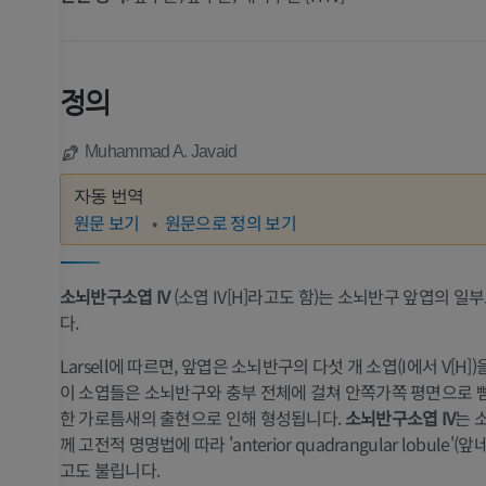
정의
Muhammad A. Javaid
자동 번역
원문 보기
원문으로 정의 보기
소뇌반구소엽 IV
(소엽 IV[H]라고도 함)는 소뇌반구 앞엽의 일
다.
Larsell에 따르면, 앞엽은 소뇌반구의 다섯 개 소엽(I에서 V[H]
이 소엽들은 소뇌반구와 충부 전체에 걸쳐 안쪽가쪽 평면으로 
한 가로틈새의 출현으로 인해 형성됩니다.
소뇌반구소엽 IV
는 소
께 고전적 명명법에 따라 'anterior quadrangular lobule'
고도 불립니다.