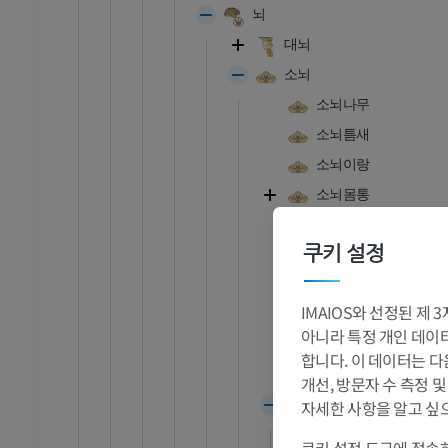
뇌
대뇌
소뇌
소뇌나무
소뇌틈새
소뇌이랑
소뇌몸통
뒤가쪽틈새
쿠키 설정
타래결절엽
소뇌계곡
IMAIOS와 선정된 제
다리뇌소뇌
아니라 특정 개인 데이터(
척수소뇌
합니다. 이 데이터는 다
안뜰소뇌
발목 - 발
개선, 방문자 수 측정 
소뇌반구
자세한 사항을 알고 싶
RI
발목 MRI
중심소엽날개