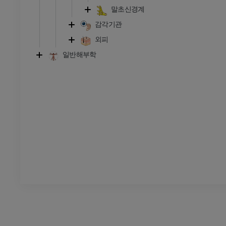
프리미엄
말초신경계
감각기관
발목 및 발 CT
외피
CT
일반해부학
프리미엄