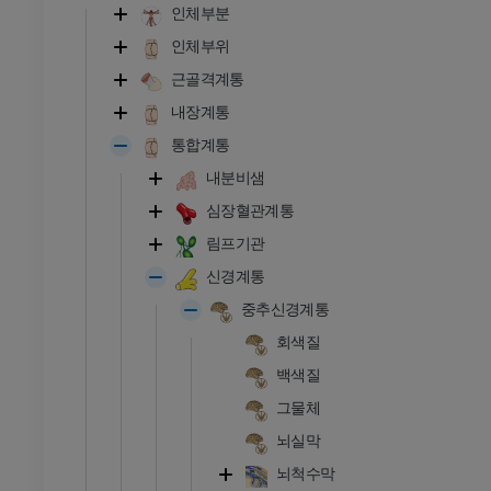
인체부분
인체부위
근골격계통
내장계통
통합계통
내분비샘
심장혈관계통
림프기관
신경계통
중추신경계통
회색질
백색질
그물체
뇌실막
뇌척수막