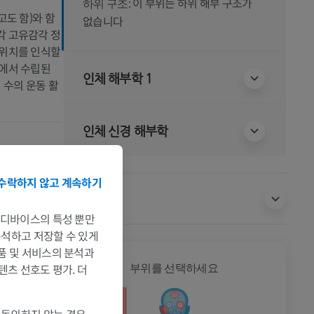
이 부위는 하위 해부 구조가
하위 구조:
고도 함)와 함
없습니다
각 고유감각 정
 위치를 인식할
뇌에서 수립된
인체 해부학 1
 수의 운동 활
인체 신경 해부학
수락하지 않고 계속하기
번역
는 디바이스의 특성 뿐만
 The anatomical
 분석하고 저장할 수 있게
제품 및 서비스의 분석과
xt on the
전신
텐츠 선호도 평가. 더
부위를 선택하세요
e cerebellum. III.
polis: University