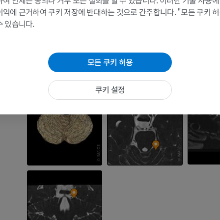
여 언제든 동의나 거부 또는 철회를 할 수 있습니다. 이러한 기술 사용에
of Minnesota Press.
MRI
삽화
이익에 근거하여 쿠키 저장에 반대하는 것으로 간주합니다. "모든 쿠키 
프리미엄
프리미엄
Snell, R.S. (2010). ‘Chapter6: The Cerebellum and its Connections’, in
Clinica
수 있습니다.
 IV
(7th ed.) Philadelphia: Wolters Kluwer Health/Lippincott Williams & Wilkins, 
엽 V
어깨 MRI
다리 방사선 
MRI
방사선 사진
모든 쿠키 허용
갤러리
프리미엄
무료
쿠키 설정
손목 MRI
다리 MRI
MRI
MRI
프리미엄
프리미엄
팔꿈치 MRI
엉덩이 MRI
MRI
MRI
프리미엄
프리미엄
손 MRI
무릎 MRI
MRI
MRI