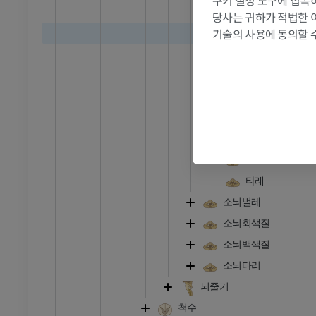
쿠키 설정 도구에 접속하
MRI
앞네모소엽
당사는 귀하가 적법한 
프리미엄
기술의 사용에 동의할 
소뇌반구소엽
소뇌반구소
관절조영 CT
발앞부 MRI
뒤네모소엽
절
MRI
반달소엽
프리미엄
널판소엽
RI
다리 MRI
볼록소엽
MRI
소뇌편도
프리미엄
타래
소뇌벌레
방사선 촬영
다리 방사선 촬영
소뇌회색질
 사진
방사선 사진
소뇌백색질
무료
소뇌다리
뇌줄기
다리
삽화
척수