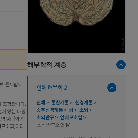
해부학적 계층
부로 존재합니
인체 해부학 2
인체
>
통합계통
>
신경계통
>
)을 포함합니다.
중추신경계통
>
뇌
>
소뇌
>
뻗어 있는 다양
소뇌반구
>
앞네모소엽
>
엽 V[H]와 함
소뇌반구소엽 IV
(앞네모소엽)이라