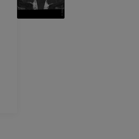
프리미엄
프리미엄
팔 방사선촬영
무릎 관절조영
방사선 사진
CT 관절
프리미엄
프리미엄
팔
발목 및 발뒤부
삽화
MRI
프리미엄
프리미엄
팔 혈관조영술
발앞부 MRI
혈관조영
MRI
무료
프리미엄
가시인간프로젝트
다리 CTA
사진
CT
프리미엄
프리미엄