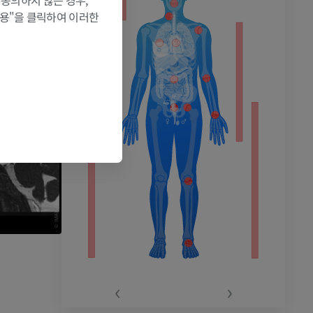
 동의하지 않는 경우,
허용"을 클릭하여 이러한
l Neuroanatomy
.
pp. 232-233.
촬영
‹
›