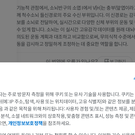
기능적 관점에서, 소뇌반구의 소엽 I에서 V[H]는 충부(앞엽이라
께 척수소뇌 들신경로의 주요 수신 부위입니다. 이 신경로는 감
보를 소뇌로 전달하여, 실시간으로 다양한 신체 부위의 운동 및
수 있게 합니다. 소뇌는 이 실시간 고유감각 데이터를 원래 대
의도된 운동 계획과 대조하고 비교함으로써, 무의식적 수준에서
동을 감시하고 정밀하게 조정하는 데 중요한 역할을 합니다.
이 번역에 오류가 있나요?
보고하기
참고문헌
 3자는 주로 방문자 측정을 위해 쿠키 또는 유사 기술을 사용합니다. 쿠키
Standring, S. and Gray, H. (2016). ‘Chapter 22: Cerebellum’ in
Gray’s anatomy
Basis of Clinical Practice.
(41st ed.) New York: Elsevier, pp. 331-335.
예: IP 주소, 탐색, 사용 또는 위치데이터, 고유 식별자)와 같은 정보를
음 과 같은 목적을 위해 처리됩니다: 사용자 경험 및/또는 콘텐츠 제공, 
Bolk, I. (1906). Das Cerebellum der Saugetiere. Haarlem: Fischer. A classic te
팔
다리
및 분석, 소셜 네트워크와의 상호작용, 맞춤형 콘텐츠 표시, 성능 측정 및 콘
subdivision and the comparative anatomy of the mammalian cerebellum.
으면,
개인정보보호정책
을 참조하세요.
Larsell, O. and Jansen, J. (1972). The comparative anatomy and histology of th
팔 MRI
다리
The human cerebellum, cerebellar connections, and cerebellar cortex. Minnea