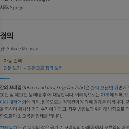
시조:
Spiegel
정의
Antoine Micheau
자동 번역
원문 보기
원문으로 정의 보기
간의 꼬리엽
(
lobus caudatus; Spigelian lobe
)은
뒤면에 
간의 오른엽
10번 및 제11번 등뼈(흉추)에 대응합니다. 아래쪽으로는
에 의해,
간문
에 의해, 왼쪽으로는 정맥관와에 의해 경계를 이룹니다. 
아래대정맥와
을 향하며 위치상 거의 수직에 가깝고, 좌우 방향보다 위아래 방향으로 더 
향으로 다소 오목한 형태를 띱니다.
는 간 실질의 작은 융기로, 꼬리엽의 아래 끝에서 오른엽의 아
꼬리돌기