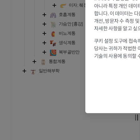
아니라 특정 개인 데이터(
이자; 췌장
프리미엄
합니다. 이 데이터는 다
호흡계통
개선, 방문자 수 측정 
관절조영 CT
발앞부 MRI
가슴안 [흉강]
자세한 사항을 알고 싶
절
MRI
비뇨계통
쿠키 설정 도구에 접속하
프리미엄
생식계통
당사는 귀하가 적법한 
복부골반안
기술의 사용에 동의할 
RI
다리 MRI
통합계통
MRI
일반해부학
프리미엄
방사선 촬영
다리 방사선 촬영
 사진
방사선 사진
무료
다리
삽화
프리미엄