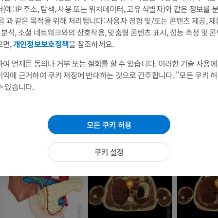
예: IP 주소, 탐색, 사용 또는 위치데이터, 고유 식별자)와 같은 정보를
프리미엄
프리미엄
음 과 같은 목적을 위해 처리됩니다: 사용자 경험 및/또는 콘텐츠 제공, 
및 분석, 소셜 네트워크와의 상호작용, 맞춤형 콘텐츠 표시, 성능 측정 및 콘
어깨 MRI
다리 방사선 
으면,
개인정보보호정책
을 참조하세요.
MRI
방사선 사진
여 언제든 동의나 거부 또는 철회를 할 수 있습니다. 이러한 기술 사용에
프리미엄
무료
이익에 근거하여 쿠키 저장에 반대하는 것으로 간주합니다. "모든 쿠키 
수 있습니다.
손목 MRI
다리 MRI
MRI
MRI
프리미엄
프리미엄
모든 쿠키 허용
팔꿈치 MRI
엉덩이 MRI
쿠키 설정
MRI
MRI
프리미엄
프리미엄
손 MRI
무릎 MRI
MRI
MRI
프리미엄
프리미엄