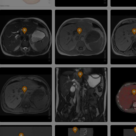
팔 방사선촬영
무릎 관절조영
방사선 사진
CT 관절
프리미엄
프리미엄
팔
발목 및 발뒤부
삽화
MRI
프리미엄
프리미엄
팔 혈관조영술
발앞부 MRI
혈관조영
MRI
무료
프리미엄
가시인간프로젝트
다리 CTA
사진
CT
프리미엄
프리미엄