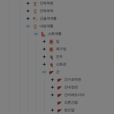
인체부분
인체부위
근골격계통
내장계통
소화계통
입
목구멍
인두
소화관
간
간가로막면
간내장면
간아래모서리
오른간엽
왼간엽