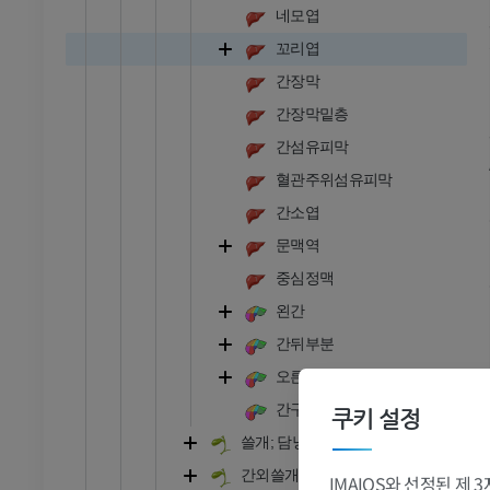
네모엽
꼬리엽
간장막
간장막밑층
간섬유피막
혈관주위섬유피막
간소엽
문맥역
중심정맥
왼간
간뒤부분
오른간
발목 - 발
간구역
쿠키 설정
쓸개; 담낭
RI
발목 MRI
간외쓸개관
IMAIOS와 선정된 제
MRI