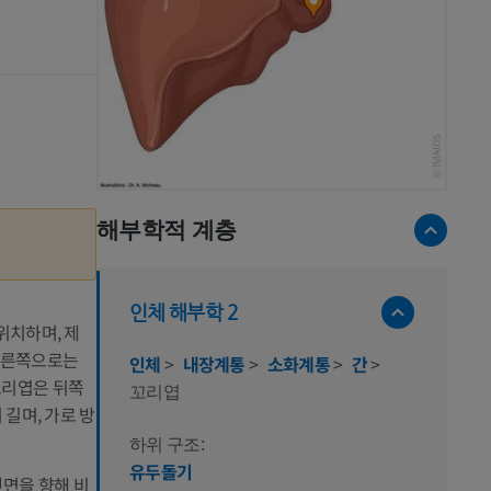
해부학적 계층
인체 해부학 2
위치하며, 제
 오른쪽으로는
인체
>
내장계통
>
소화계통
>
간
>
꼬리엽은 뒤쪽
꼬리엽
길며, 가로 방
하위 구조:
유두돌기
랫면을 향해 비