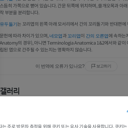
스듬히 가쪽으로 뻗어 있습니다. 간문 뒤쪽에 위치하며, 쓸개오목과 아
작 부분을 분리합니다.
는 꼬리엽의 왼쪽 아래 모서리에서 간의 꼬리돌기와 반대편에
유두돌기
문헌에 따라 차이가 있으며,
과
이
에 속하는지(
네모엽
꼬리엽
간의 오른엽
Anatomy의 경우), 아니면 Terminologia Anatomica 1&2에서와 같이
립된 엽으로 간주될 수 있는지는 명확하지 않습니다.
이 번역에 오류가 있나요?
보고하기
갤러리
팔
다리
팔 MRI
다리
 3자는 주로 방문자 측정을 위해 쿠키 또는 유사 기술을 사용합니다. 쿠키
MRI
삽화