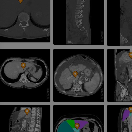
다리 동맥 및
CT
무료
다리 혈관조
혈관조영
무료