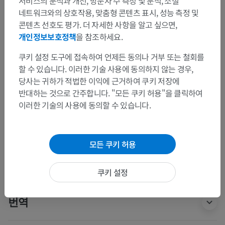
서비스의 분석과 개선, 방문자 수 측정 및 분석, 소셜
네트워크와의 상호작용, 맞춤형 콘텐츠 표시, 성능 측정 및
콘텐츠 선호도 평가. 더 자세한 사항을 알고 싶으면,
인체 해부학 2
개인정보보호정책
을 참조하세요.
쿠키 설정 도구에 접속하여 언제든 동의나 거부 또는 철회를
인체 해부학 1
할 수 있습니다. 이러한 기술 사용에 동의하지 않는 경우,
계통해부학
>
신경계통
>
중추신경계통
>
뇌
>
당사는 귀하가 적법한 이익에 근거하여 쿠키 저장에
끝뇌; 종뇌; 대뇌
>
대뇌반구
>
반대하는 것으로 간주합니다. "모든 쿠키 허용"을 클릭하여
아래안쪽모서리
이러한 기술의 사용에 동의할 수 있습니다.
이 부위는 하위 해부 구조가 없습니다
하위 구조:
모든 쿠키 허용
인체 신경 해부학
쿠키 설정
번역