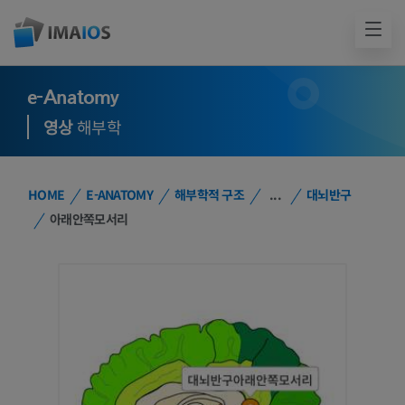
e-Anatomy
영상
해부학
HOME
E-ANATOMY
해부학적 구조
...
대뇌반구
아래안쪽모서리