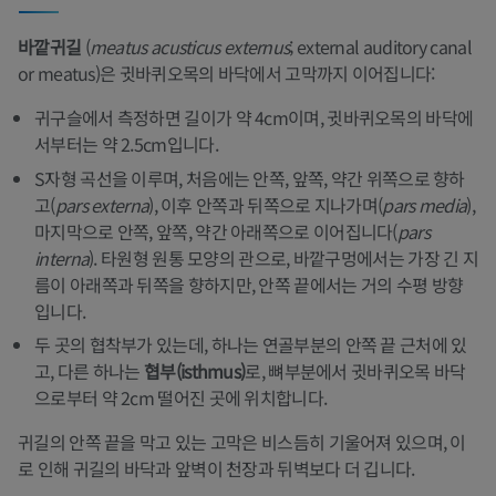
바깥귀길
(
meatus acusticus externus
; external auditory canal
or meatus)은 귓바퀴오목의 바닥에서 고막까지 이어집니다:
귀구슬에서 측정하면 길이가 약 4cm이며, 귓바퀴오목의 바닥에
서부터는 약 2.5cm입니다.
S자형 곡선을 이루며, 처음에는 안쪽, 앞쪽, 약간 위쪽으로 향하
고(
pars externa
), 이후 안쪽과 뒤쪽으로 지나가며(
pars media
),
마지막으로 안쪽, 앞쪽, 약간 아래쪽으로 이어집니다(
pars
interna
). 타원형 원통 모양의 관으로, 바깥구멍에서는 가장 긴 지
름이 아래쪽과 뒤쪽을 향하지만, 안쪽 끝에서는 거의 수평 방향
입니다.
두 곳의 협착부가 있는데, 하나는 연골부분의 안쪽 끝 근처에 있
고, 다른 하나는
협부(isthmus)
로, 뼈부분에서 귓바퀴오목 바닥
으로부터 약 2cm 떨어진 곳에 위치합니다.
귀길의 안쪽 끝을 막고 있는 고막은 비스듬히 기울어져 있으며, 이
로 인해 귀길의 바닥과 앞벽이 천장과 뒤벽보다 더 깁니다.