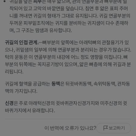
귀길을 덮는
피부
는 매우 얇으며, 관의 연골부분과 뼈부분에 밀
착되어 있고 고막의 바깥면을 덮습니다. 침연 후 얇은 표피 주머
니를 꺼내면 귀길의 형태가 그대로 유지됩니다. 귀길 연골부분의
두꺼운 피부밑조직에는 귀지를 분비하는 귀지샘이 다수 존재하
며, 그 구조는 땀샘과 유사합니다.
귀길의 인접 관계.
—뼈부분의 앞쪽에는 아래턱뼈의 관절융기가 있
으나, 귀밑샘의 일부에 의해 연골부분과 분리되는 경우가 많습니다.
턱의 운동은 이 연골부분의 내강에 어느 정도 영향을 미칩니다. 뼈
부분의 뒤쪽에는 꼭지공기방이 있으며, 얇은 뼈층에 의해 귀길과 분
리됩니다.
귀길에 혈액을 공급하는
동맥
은 뒤귓바퀴동맥, 속위턱동맥, 관자동
맥의 가지입니다.
신경
은 주로 아래턱신경의 귓바퀴관자신경가지와 미주신경의 귓
바퀴가지에서 유래합니다.
이 번역에 오류가 있나요?
보고하기