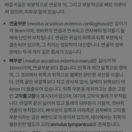
바깥귀길은 부분적으로 연골과 막, 그리고 부분적으로 뼈로 이루어
져 있으며, 피부로 덮여 있습니다.
연골부분
(
meatus acusticus externus cartilagineus
)은 길이가
약 8mm이며, 귓바퀴의 연골과 연속되고 관자뼈의 청각돌기 둘
레에 단단히 부착됩니다. 연골은 귀길의 위쪽과 뒤쪽 부분에서
결손되어 있으며, 그 자리는 섬유막이 대신합니다. 연골의 앞부
분에는 두세 개의 깊은 틈새가 있습니다.
뼈부분
(
meatus acusticus externus osseus
)은 길이가 약
16mm이며, 연골부분보다 좁습니다. 안쪽과 약간 앞쪽으로 향하
며, 그 경로에서 위쪽과 뒤쪽으로 볼록한 완만한 곡선을 이룹니
다. 안쪽 끝은 바깥쪽보다 작고 경사져 있어, 앞벽이 뒤벽보다 약
4mm 더 돌출되어 있습니다. 위쪽 부분을 제외하고는 좁은 고랑
인
고막틀고랑
이 표시되어 있으며, 여기에 고막의 둘레가 부착됩
니다. 바깥쪽 끝은 넓어져 있고 둘레의 대부분이 거칠어, 귓바퀴
연골이 부착됩니다. 뼈부분의 앞쪽과 아래쪽은 관자뼈의 고막틀
부분이라는 굽은 뼈판으로 이루어져 있으며, 태아에서는 위쪽이
불완전한 별도의 고리(
annulus tympanicus
)로 존재합니다.