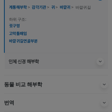
계통해부학
>
감각기관
>
귀
>
바깥귀
>
바깥귀길
하위 구조:
귓구멍
고막틀패임
바깥귀길연골부분
인체 신경 해부학
동물 비교 해부학
번역