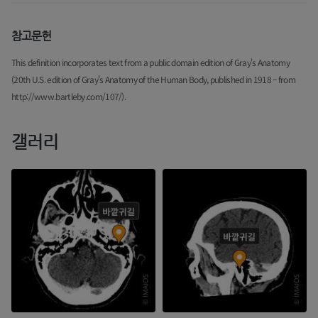
참고문헌
This definition incorporates text from a public domain edition of Gray's Anatomy
(20th U.S. edition of Gray's Anatomy of the Human Body, published in 1918 – from
http://www.bartleby.com/107/).
갤러리