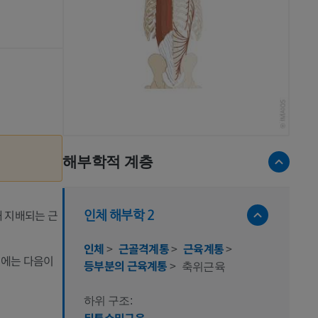
해부학적 계층
 지배되는 근
인체 해부학 2
인체
>
근골격계통
>
근육계통
>
기에는 다음이
등부분의 근육계통
>
축위근육
하위 구조:
뒤통수밑근육