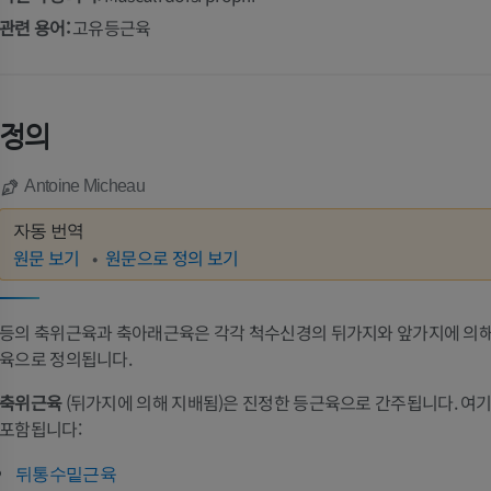
관련 용어:
고유등근육
정의
Antoine Micheau
자동 번역
원문 보기
원문으로 정의 보기
등의 축위근육과 축아래근육은 각각 척수신경의 뒤가지와 앞가지에 의해
육으로 정의됩니다.
축위근육
(뒤가지에 의해 지배됨)은 진정한 등근육으로 간주됩니다. 여
포함됩니다:
뒤통수밑근육