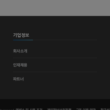
사진
CT
프리미엄
프리미엄
다리 동맥 및
CT
기업정보
무료
다리 혈관조
회사소개
혈관조영
무료
인재채용
파트너
액세스 및 사용 조건
개인정보보호정책
구독 이용 약관
접근성
ts reserved