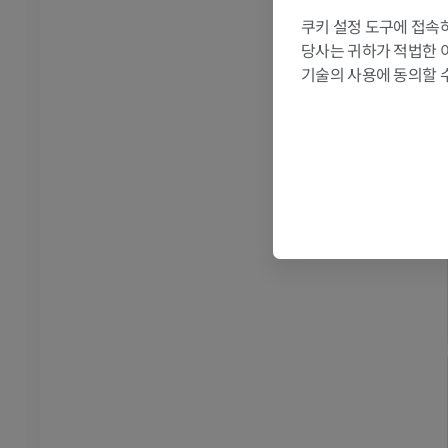
쿠키 설정 도구에 접속하
RI
발목 MRI
당사는 귀하가 적법한 
MRI
기술의 사용에 동의할 
프리미엄
관절조영 CT
발앞부 MRI
절
MRI
프리미엄
RI
다리 MRI
MRI
프리미엄
방사선 촬영
다리 방사선 촬영
 사진
방사선 사진
무료