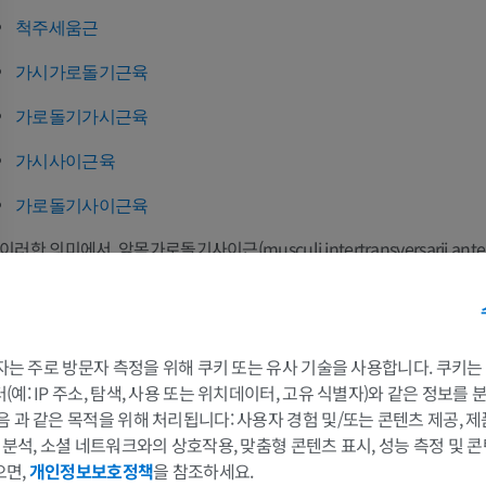
척주세움근
가시가로돌기근육
가로돌기가시근육
가시사이근육
가로돌기사이근육
이러한 의미에서, 앞목가로돌기사이근(musculi intertransversarii anter
cervicis), 뒤가쪽목가로돌기사이근(musculi intertransversarii posterior
cervicis), 그리고 가쪽허리가로돌기사이근(musculi intertransversarii la
lumborum)은 축아래근육으로서 갈비올림근의 상동근육이며 앞가지에
므로, 진정한 등근육이 아닙니다.
 3자는 주로 방문자 측정을 위해 쿠키 또는 유사 기술을 사용합니다. 쿠키
예: IP 주소, 탐색, 사용 또는 위치데이터, 고유 식별자)와 같은 정보를
음 과 같은 목적을 위해 처리됩니다: 사용자 경험 및/또는 콘텐츠 제공, 
이 번역에 오류가 있나요?
보고하기
및 분석, 소셜 네트워크와의 상호작용, 맞춤형 콘텐츠 표시, 성능 측정 및 콘
팔
다리
으면,
개인정보보호정책
을 참조하세요.