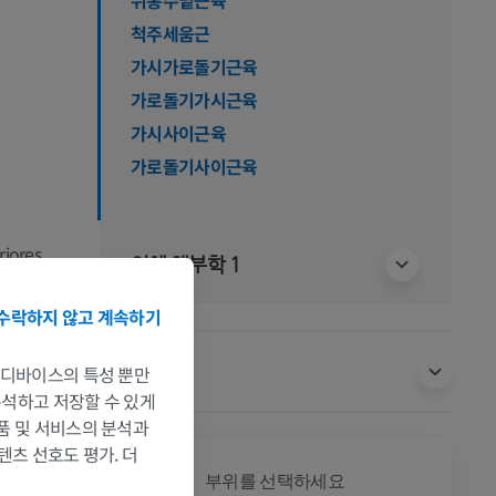
척주세움근
가시가로돌기근육
가로돌기가시근육
가시사이근육
가로돌기사이근육
iores
인체 해부학 1
es laterales
terales
수락하지 않고 계속하기
 의해 지배되
번역
는 디바이스의 특성 뿐만
 분석하고 저장할 수 있게
제품 및 서비스의 분석과
텐츠 선호도 평가. 더
전신
부위를 선택하세요