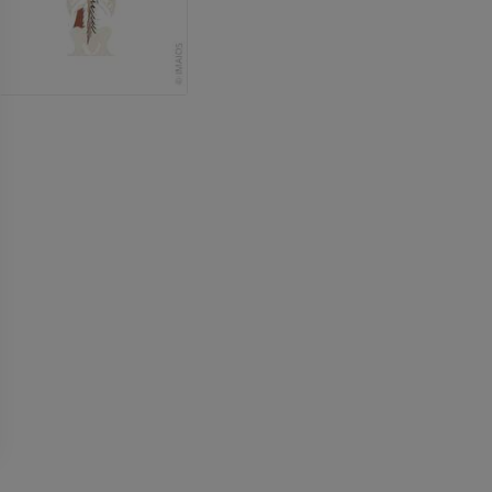
손 MRI
무릎 MRI
MRI
MRI
프리미엄
프리미엄
팔 방사선촬영
무릎 관절조영
방사선 사진
CT 관절
프리미엄
프리미엄
팔
발목 및 발뒤부
삽화
MRI
프리미엄
프리미엄
팔 혈관조영술
발앞부 MRI
혈관조영
MRI
무료
프리미엄
가시인간프로젝트
다리 CTA