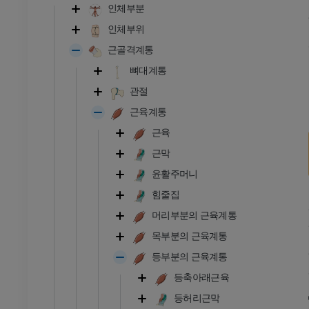
인체부분
인체부위
근골격계통
뼈대계통
관절
근육계통
근육
근막
윤활주머니
힘줄집
머리부분의 근육계통
목부분의 근육계통
등부분의 근육계통
등축아래근육
등허리근막