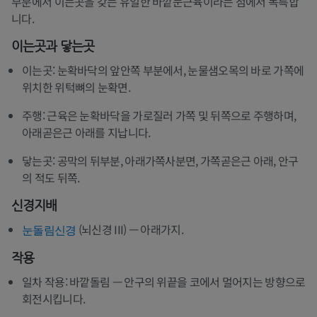
부분에서 이는곳을 갖는 유일한 바깥눈근육이라는 점에서 독특합
니다.
이는곳과 닿는곳
이는곳: 눈확바닥의 앞안쪽 부분에서, 눈물샘오목의 바로 가쪽에
위치한 위턱뼈의 눈확면.
주행: 근육은 눈확바닥을 가로질러 가쪽 및 뒤쪽으로 주행하며,
아래곧은근 아래를 지납니다.
닿는곳: 공막의 뒤부분, 아래가쪽사분면, 가쪽곧은근 아래, 안구
의 적도 뒤쪽.
신경지배
(뇌신경 III) — 아래가지.
눈돌림신경
작용
일차 작용: 바깥돌림 — 안구의 위끝을 코에서 멀어지는 방향으로
회전시킵니다.