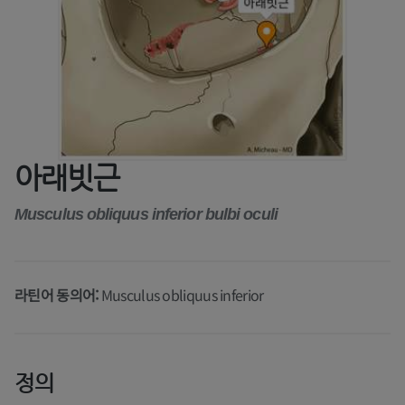
아래빗근
Musculus obliquus inferior bulbi oculi
라틴어 동의어:
Musculus obliquus inferior
정의