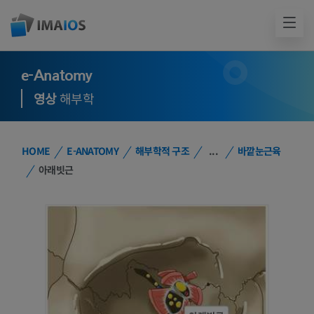
e-Anatomy
영상
해부학
HOME
E-ANATOMY
해부학적 구조
...
바깥눈근육
아래빗근