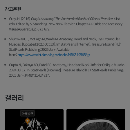
참고문헌
Gray, H. (2016)
Gray’s Anatomy: The Anatomical Basis of Clinical Practice
. 41st
edn. Edited by S. Standring. New York: Elsevier. Chapter 41: Orbit and Accessory
Visual Apparatus, p. 671-672.
Shumway CL, Motlagh M, Wade M. Anatomy, Head and Neck, Eye Extraocular
Muscles. [Updated 2022 Oct 13]. In: StatPearls [Internet]. Treasure Island (FL):
StatPearls Publishing; 2025 Jan-. Available
from:
https://www.ncbi.nlm.nih.gov/books/NBK519565/
Gupta N, Fakoya AO, Patel BC. Anatomy, Head and Neck: Inferior Oblique Muscle.
2024 Jul 17. In: StatPearls [Internet]. Treasure Island (FL): StatPearls Publishing;
2025 Jan–. PMID: 31424837.
갤러리