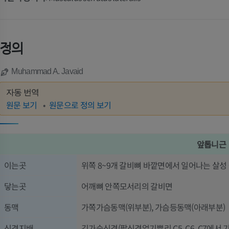
정의
Muhammad A. Javaid
자동 번역
원문 보기
원문으로 정의 보기
앞톱니근
이는곳
위쪽 8~9개 갈비뼈 바깥면에서 일어나는 살성
닿는곳
어깨뼈 안쪽모서리의 갈비면
동맥
가쪽가슴동맥(위부분), 가슴등동맥(아래부분)
신경지배
긴가슴신경(팔신경얼기뿌리 C5, C6, C7에서 