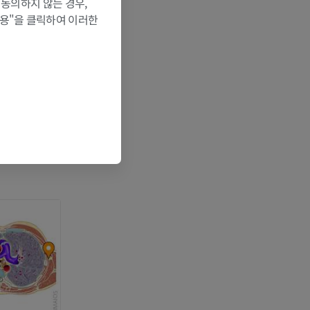
 동의하지 않는 경우,
 뼈
허용"을 클릭하여 이러한
영술
 10]. In:
om: