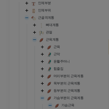
인체부분
인체부위
근골격계통
뼈대계통
관절
근육계통
근육
근막
윤활주머니
힘줄집
머리부분의 근육계통
목부분의 근육계통
등부분의 근육계통
가슴부분의 근육계통
가슴근육