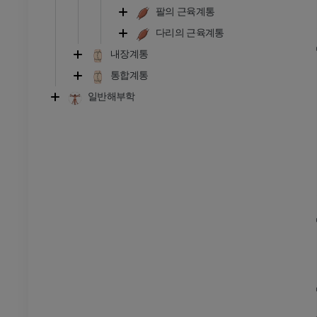
프리미엄
팔의 근육계통
다리의 근육계통
관절조영 CT
발앞부 MRI
내장계통
절
MRI
통합계통
프리미엄
일반해부학
RI
다리 MRI
MRI
프리미엄
방사선 촬영
다리 방사선 촬영
 사진
방사선 사진
무료
다리
삽화
프리미엄