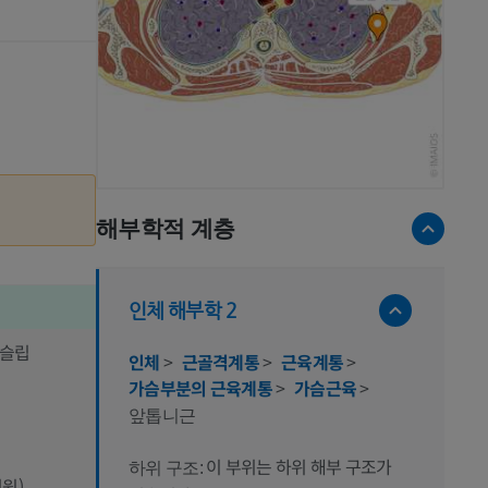
해부학적 계층
인체 해부학 2
 슬립
인체
>
근골격계통
>
근육계통
>
가슴부분의 근육계통
>
가슴근육
>
앞톱니근
이 부위는 하위 해부 구조가
하위 구조:
기원)