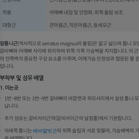
작용
어깨뼈 내밈 및 안정화, 위쪽 돌림 보조
대항근
큰마름근, 작은마름근, 등세모근
앞톱니근
(역사적으로 serratus magnus라 불림)은 얇고 넓으며 톱니 
갈비뼈와 어깨뼈 사이에 위치하여 위쪽 가쪽 가슴벽을 차지합니다. 이 
의 안쪽벽의 중요한 구성 요소를 이루며, 어깨가슴 안정성과 협응된 팔 
입니다.
부착부 및 섬유 배열
1. 이는곳
1번~8번 또는 1번~9번 갈비뼈의 바깥면과 위모서리에서 살성 톱니 
납니다.
팔
다리
추가 섬유는 갈비사이근막(갈비사이근의 널힘줄)에서 기원합니다.
팔 MRI
다리
아래쪽 톱니는
의 위쪽 슬립과 서로 맞물려, 가슴배벽의 
배바깥빗근
MRI
삽화
을 반영합니다.