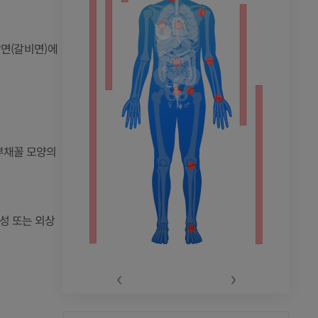
촬영
앞면(갈비면)에
 부채꼴 모양의
인성 또는 외상
‹
›