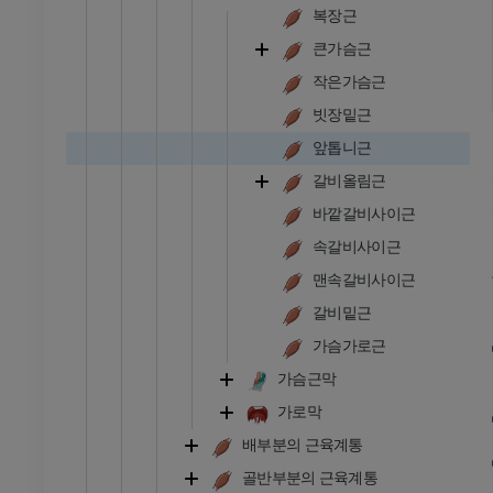
복장근
큰가슴근
작은가슴근
빗장밑근
앞톱니근
갈비올림근
바깥갈비사이근
속갈비사이근
맨속갈비사이근
갈비밑근
가슴가로근
가슴근막
발목 - 발
가로막
배부분의 근육계통
RI
발목 MRI
MRI
골반부분의 근육계통