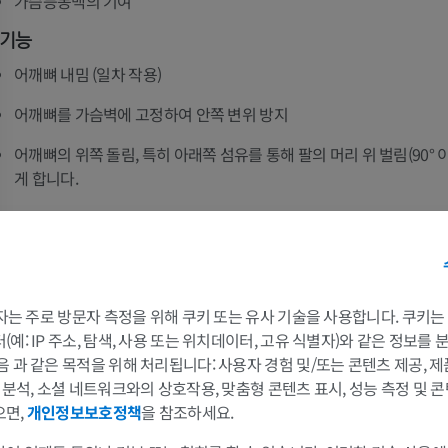
가슴등동맥의 기여
기능
팔 방사선촬영
무릎 관절조영
방사선 사진
CT 관절
어깨뼈 내밈 (일차 작용)
프리미엄
프리미엄
어깨뼈를 가슴벽에 고정하여 안쪽 변위 방지
팔
발목 및 발뒤부
어깨뼈의 위쪽 돌림, 특히 아래쪽 섬유를 통해 팔의 머리 위 벌림(90° 
삽화
MRI
게 합니다.
프리미엄
프리미엄
어깨뼈가 고정된 경우 호흡 보조근으로 작용합니다.
팔 혈관조영술
발앞부 MRI
임상적 연관성
혈관조영
MRI
긴가슴신경 손상 → 앞톱니근 마비
무료
프리미엄
 3자는 주로 방문자 측정을 위해 쿠키 또는 유사 기술을 사용합니다. 쿠키
날개어깨뼈 발생 (안쪽모서리와 아래각의 돌출)
예: IP 주소, 탐색, 사용 또는 위치데이터, 고유 식별자)와 같은 정보를
가시인간프로젝트
다리 CTA
음 과 같은 목적을 위해 처리됩니다: 사용자 경험 및/또는 콘텐츠 제공, 
머리 위 벌림 장애
사진
CT
및 분석, 소셜 네트워크와의 상호작용, 맞춤형 콘텐츠 표시, 성능 측정 및 콘
겨드랑 수술, 가슴 외상, 또는 반복적 긴장 시 손상에 취약합니다.
으면,
개인정보보호정책
을 참조하세요.
프리미엄
프리미엄