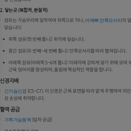
프리미엄
프리미엄
2. 닿는곳 (복합적, 분절적)
어깨 MRI
다리 방사선 
섬유는 가슴우리에 밀착하여 뒤쪽으로 지나,
의 
어깨뼈 안쪽모서리
MRI
방사선 사진
닿습니다:
프리미엄
무료
위쪽 섬유(첫 번째 톱니): 위각에 닿습니다.
중간 섬유(두 번째~세 번째 톱니): 안쪽모서리를 따라 펼쳐집니다.
손목 MRI
다리 MRI
MRI
MRI
아래쪽 섬유(아래쪽 5~6개 톱니): 아래각에 강하게 닿기 위해 모여
프리미엄
프리미엄
근육 덩어리를 형성하며, 돌림에 핵심적인 역할을 합니다.
신경지배
팔꿈치 MRI
엉덩이 MRI
MRI
MRI
(C5~C7). 이 신경은 근육 표면을 따라 얕게 주행하여 의
긴가슴신경
프리미엄
프리미엄
성 손상에 취약합니다.
혈액 공급
손 MRI
무릎 MRI
(일차 공급)
MRI
MRI
가쪽가슴동맥
프리미엄
프리미엄