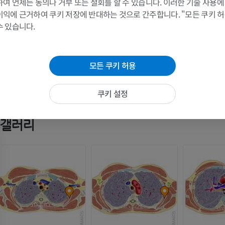
여 언제든 동의나 거부 또는 철회를 할 수 있습니다. 이러한 기술 사용에
다리 동맥 및
이 번역에 오류가 있나요?
보고하기
이익에 근거하여 쿠키 저장에 반대하는 것으로 간주합니다. "모든 쿠키 
CT
수 있습니다.
무료
참고문헌
다리 혈관조
모든 쿠키 허용
Lung K, St Lucia K, Lui F. Anatomy, Thorax, Serratus Anterior Muscles. [Updated 2024 Sep
혈관조영
StatPearls [Internet]. Treasure Island (FL): StatPearls Publishing; 2026 Jan. Available fr
https://www.ncbi.nlm.nih.gov/books/NBK531457/
무료
쿠키 설정
갤러리